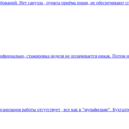
бований. Нет санузла , пункта приёма пищи, не обеспечивают с
 неофициально, стажировка неделя не оплачивается никак. Потом
низация работы отсутствует , все как в "мульфильме". Бухгалте