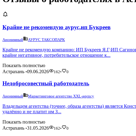
Крайне не рекомендую аурус,ип Букреев
Анонимный
АУРУС ТАКСОПАРК
Крайне не рекомендую компанию: ИП Букреев Я.Г;ИП Саг
крайне негативное, потребительское отношение к...
Показать полностью
Астрахань
09.06.2026
•
162
•
0
Недобросовестный работодатель
Анонимный
Маркетинговое агентство XXL-agency
Владельцем агентства (точнее, образа агентства) является Кон
удалённо и не платит им З...
Показать полностью
Астрахань
31.05.2026
•
162
•
0