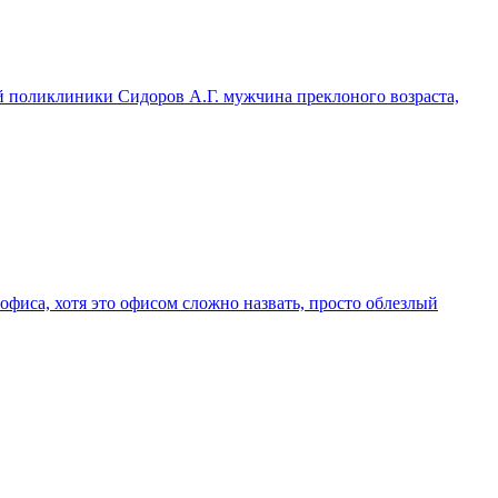
той поликлиники Сидоров А.Г. мужчина преклоного возраста,
офиса, хотя это офисом сложно назвать, просто облезлый