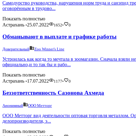
Самодурство руководства, нарушения норм труда и санэпид тре
оговорённым в трудово...
Показать полностью
Астрахань
25.07.2022
•
1652
•
0
Обманывают в выплате и графике работы
Доверительный
Zoo Winner's Line
Устроилась как когда то мечтала в зоомагазин. Сначала взяли
официально,и то так бы и рабо...
Показать полностью
Астрахань
17.07.2022
•
1177
•
0
Беззответственность Сазонова Ахмеда
Анонимный
ООО Метторг
ООО Метторг вид деятельности оптовая торговля металлом. Орга
делопроизводителя, э...
Показать полностью