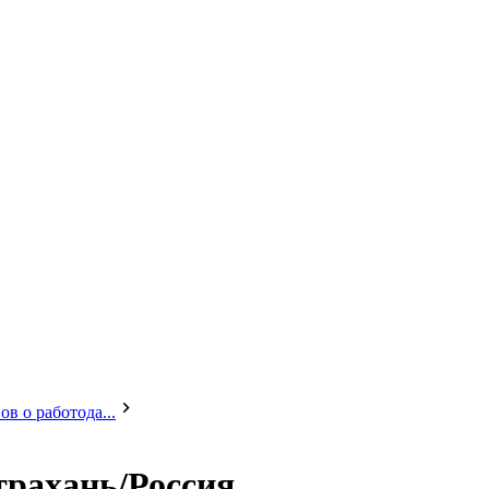
в о работода...
трахань/Россия