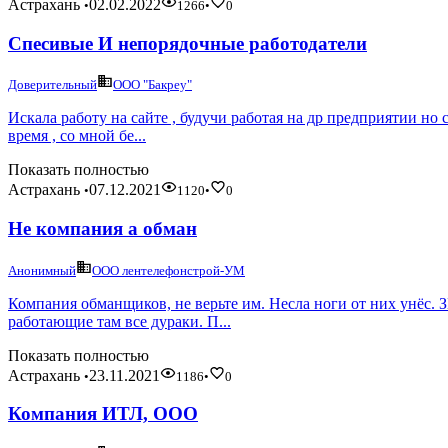
Астрахань
02.02.2022
•
1266
•
0
Спесивые И непорядочные работодатели
Доверительный
ООО "Бакреу"
Искала работу на сайте , будучи работая на др предприятии но
время , со мной бе...
Показать полностью
Астрахань
07.12.2021
•
1120
•
0
Не компания а обман
Анонимный
ООО лентелефонстрой-УМ
Компания обманщиков, не верьте им. Несла ноги от них унёс. 
работающие там все дураки. П...
Показать полностью
Астрахань
23.11.2021
•
1186
•
0
Компания ИТЛ, ООО