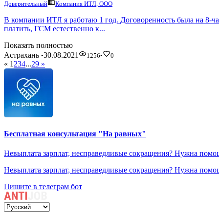
Доверительный
Компания ИТЛ, ООО
В компании ИТЛ я работаю 1 год. Договоренность была на 8-ча
платить, ГСМ естественно к...
Показать полностью
Астрахань
30.08.2021
•
1256
•
0
«
1
2
3
4
...
29
»
Бесплатная консультация "На равных"
Невыплата зарплат, несправедливые сокращения? Нужна помощ
Невыплата зарплат, несправедливые сокращения? Нужна помощ
Пишите в телеграм бот