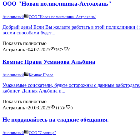
ООО "Новая поликлиника-Астоахань"
Анонимный
ООО "Новая поликлиника- Астрахань"
Добрый день! Если Вы желаете работать в этой поликлиники ( 
всеми способами будет...
Показать полностью
Астрахань
04.07.2025
•
767
•
0
Компас Права Усманова Альбина
Анонимный
Компас Права
Уважаемые соискатели, будьте осторожны с данным работодател
кабинет. Данная Альбина и...
Показать полностью
Астрахань
20.03.2025
•
1133
•
0
Не поддавайтесь на сладкие обещания.
Анонимный
ООО "Славица"