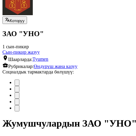
Которуу
ЗАО "УНО"
1 сын-пикир
Сын-пикир жазуу
Шаарларда:
Tyumen
Рубрикалар:
Өндүрүш жана казуу
Социалдык тармактарда бөлүшүү:
Жумушчулардын ЗАО "УНО" 