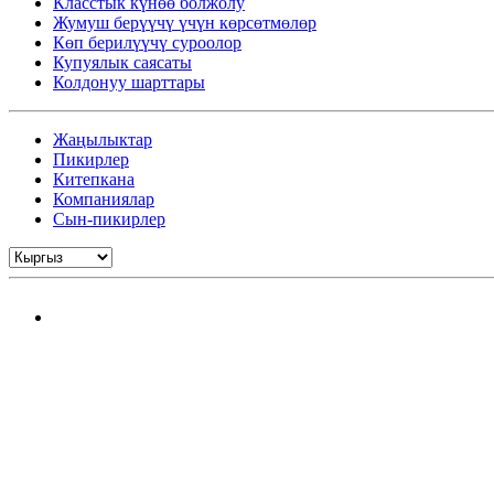
Класстык күнөө болжолу
Жумуш берүүчү үчүн көрсөтмөлөр
Көп берилүүчү суроолор
Купуялык саясаты
Колдонуу шарттары
Жаңылыктар
Пикирлер
Китепкана
Компаниялар
Сын-пикирлер