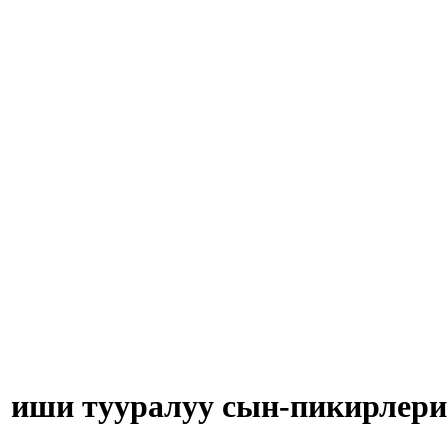
иши тууралуу сын-пикирлери