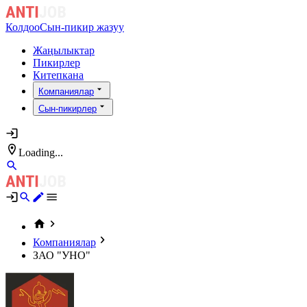
Колдоо
Сын-пикир жазуу
Жаңылыктар
Пикирлер
Китепкана
Компаниялар
Сын-пикирлер
Loading...
Компаниялар
ЗАО "УНО"