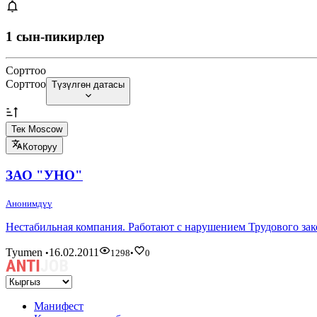
1 сын-пикирлер
Сорттоо
Сорттоо
Түзүлгөн датасы
Тек Moscow
Которуу
ЗАО "УНО"
Анонимдүү
Нестабильная компания. Работают с нарушением Трудового зак
Tyumen
16.02.2011
•
1298
•
0
Манифест