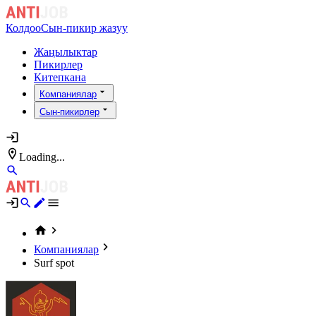
Колдоо
Сын-пикир жазуу
Жаңылыктар
Пикирлер
Китепкана
Компаниялар
Сын-пикирлер
Loading...
Компаниялар
Surf spot