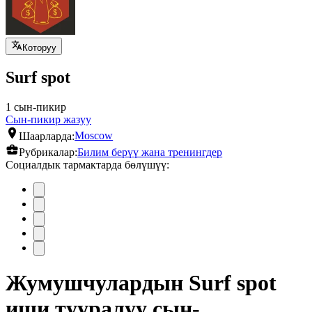
Которуу
Surf spot
1 сын-пикир
Сын-пикир жазуу
Шаарларда:
Moscow
Рубрикалар:
Билим берүү жана тренингдер
Социалдык тармактарда бөлүшүү:
Жумушчулардын Surf spot
иши тууралуу сын-