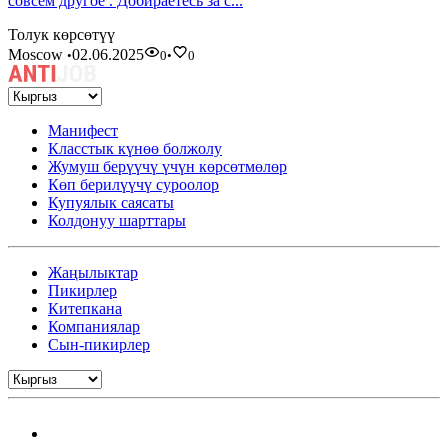
совсем другое . Добираетесь за с...
Толук көрсөтүү
Moscow
02.06.2025
•
0
•
0
Манифест
Класстык күнөө болжолу
Жумуш берүүчү үчүн көрсөтмөлөр
Көп берилүүчү суроолор
Купуялык саясаты
Колдонуу шарттары
Жаңылыктар
Пикирлер
Китепкана
Компаниялар
Сын-пикирлер