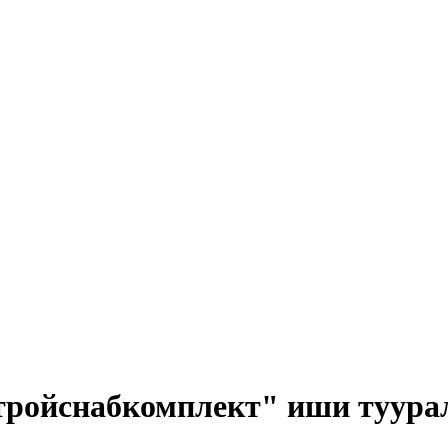
ойснабкомплект" иши туурал