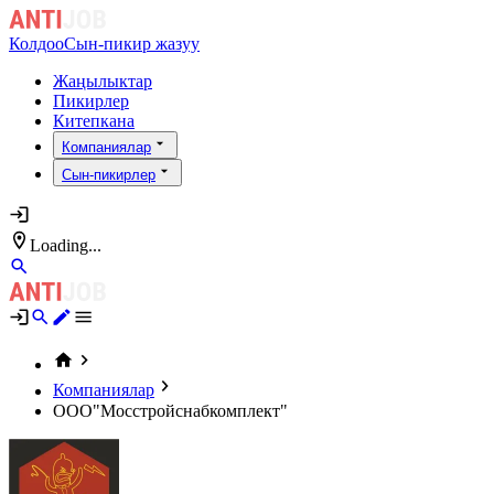
Колдоо
Сын-пикир жазуу
Жаңылыктар
Пикирлер
Китепкана
Компаниялар
Сын-пикирлер
Loading...
Компаниялар
ООО"Мосстройснабкомплект"