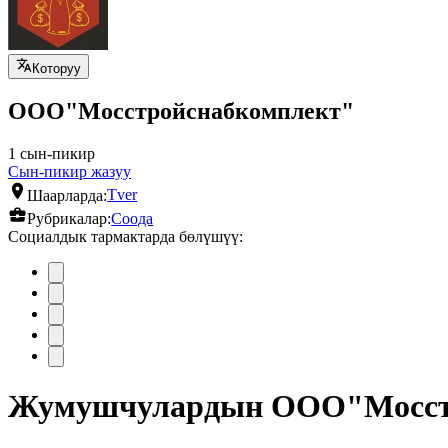
Которуу
ООО"Мосстройснабкомплект"
1 сын-пикир
Сын-пикир жазуу
Шаарларда:
Tver
Рубрикалар:
Соода
Социалдык тармактарда бөлүшүү:
Жумушчулардын ООО"Мосстр