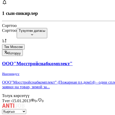
1 сын-пикирлер
Сорттоо
Сорттоо
Түзүлгөн датасы
Тек Moscow
Которуу
ООО"Мосстройснабкомплект"
Ишенимдүү
ООО"Мосстройснабкомплект" (Пожарная пл.дом14) - одни сплошн
заявки на товар, зимой за...
Толук көрсөтүү
Tver
15.01.2013
•
0
•
0