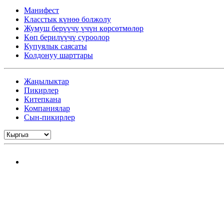
Манифест
Класстык күнөө болжолу
Жумуш берүүчү үчүн көрсөтмөлөр
Көп берилүүчү суроолор
Купуялык саясаты
Колдонуу шарттары
Жаңылыктар
Пикирлер
Китепкана
Компаниялар
Сын-пикирлер