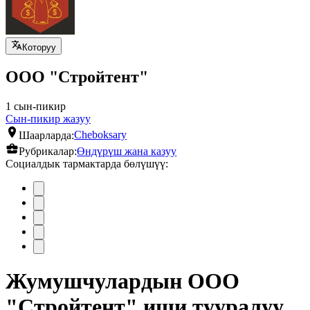
Которуу
ООО "Стройтент"
1 сын-пикир
Сын-пикир жазуу
Шаарларда:
Cheboksary
Рубрикалар:
Өндүрүш жана казуу
Социалдык тармактарда бөлүшүү:
Жумушчулардын ООО
"Стройтент" иши тууралуу