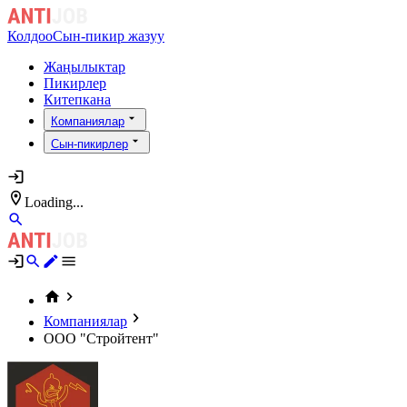
Колдоо
Сын-пикир жазуу
Жаңылыктар
Пикирлер
Китепкана
Компаниялар
Сын-пикирлер
Loading...
Компаниялар
ООО "Стройтент"