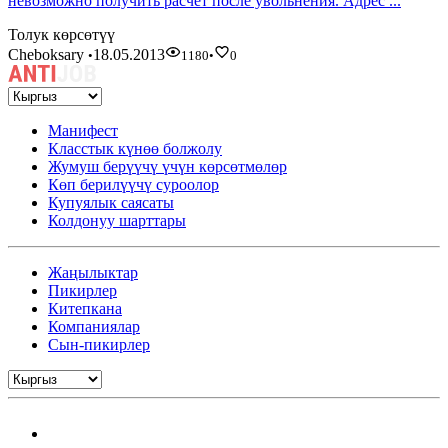
невозможно получить расчёт после увольнения. Адрес ...
Толук көрсөтүү
Cheboksary
18.05.2013
•
1180
•
0
Манифест
Класстык күнөө болжолу
Жумуш берүүчү үчүн көрсөтмөлөр
Көп берилүүчү суроолор
Купуялык саясаты
Колдонуу шарттары
Жаңылыктар
Пикирлер
Китепкана
Компаниялар
Сын-пикирлер