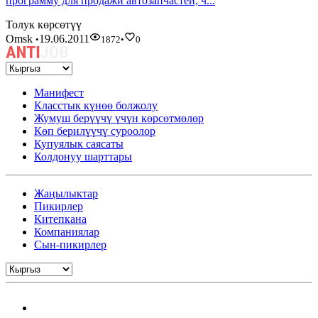
программу для продажи автозапчастей, ч...
Толук көрсөтүү
Omsk
19.06.2011
•
1872
•
0
Манифест
Класстык күнөө болжолу
Жумуш берүүчү үчүн көрсөтмөлөр
Көп берилүүчү суроолор
Купуялык саясаты
Колдонуу шарттары
Жаңылыктар
Пикирлер
Китепкана
Компаниялар
Сын-пикирлер