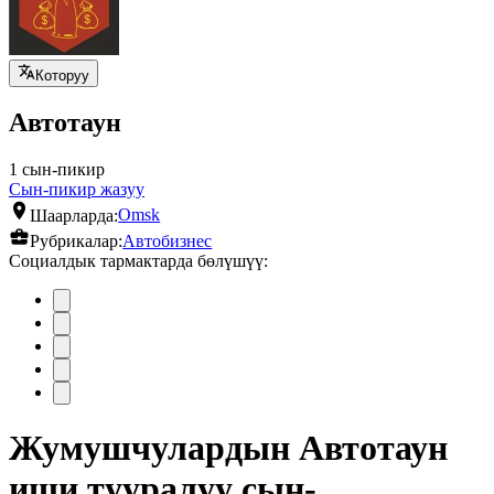
Которуу
Автотаун
1 сын-пикир
Сын-пикир жазуу
Шаарларда:
Omsk
Рубрикалар:
Автобизнес
Социалдык тармактарда бөлүшүү:
Жумушчулардын Автотаун
иши тууралуу сын-