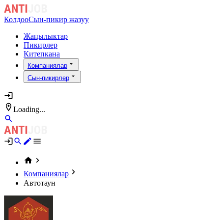
Колдоо
Сын-пикир жазуу
Жаңылыктар
Пикирлер
Китепкана
Компаниялар
Сын-пикирлер
Loading...
Компаниялар
Автотаун