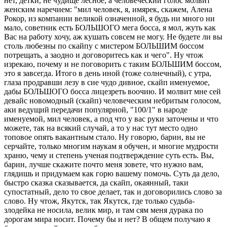
нет, детки, не чудище лесное, а человеческий голос молвит
женским наречием: "мил человек, я, имярек, скажем, Алена
Рокор, из компании великой означенной, я будь ни много ни
мало, советник есть БОЛЬШОГО мега босса, я мол, жуть как
Вас на работу хочу, аж кушать совсем не могу. Не будете ли вы
столь любезны по скайпу с мистером БОЛЬШИМ боссом
потрещать, а заодно и договоритесь как и чего". Ну чтож
изрекаю, почему и не поговорить с таким БОЛЬШИМ боссом,
это я завсегда. Итого в день иной (тоже солнечный), с утра,
глаза продравши лезу в сие чудо дивное, скайп именуемое,
дабы БОЛЬШОГО босса лицезреть воочию. И молвит мне сей
девайс новомодный (скайп) человеческим небритым голосом,
аки ведущий передачи популярной, "100/1" в народе
именуемой, мил человек, а под что у вас руки заточены и что
можете, так на всякий случай, а то у нас тут место одно
топовое опять вакантным стало. Ну говорю, барин, вы не
серчайте, только многим наукам я обучен, и многие мудрости
храню, чему и степень ученая подтверждение суть есть. Вы,
барин, лучше скажите почто меня зовете, что нужно вам,
глядишь и придумаем как горю вашему помочь. Суть да дело,
быстро сказка сказывается, да скайп, окаянный, таки
супостатный, дело то свое делает, так и договорились слово за
слово. Ну чтож, Якутск, так Якутск, где только судьба-
злодейка не носила, велик мир, и там сям меня дурака по
дорогам мира носит. Почему бы и нет? В общем получаю я