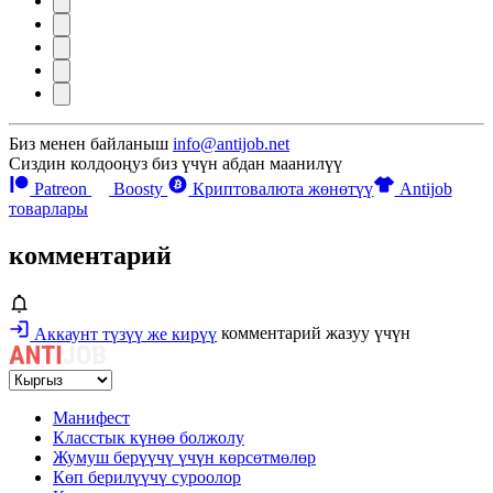
Биз менен байланыш
info@antijob.net
Сиздин колдооңуз биз үчүн абдан маанилүү
Patreon
Boosty
Криптовалюта жөнөтүү
Antijob
товарлары
комментарий
Аккаунт түзүү же кирүү
комментарий жазуу үчүн
Манифест
Класстык күнөө болжолу
Жумуш берүүчү үчүн көрсөтмөлөр
Көп берилүүчү суроолор