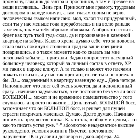
промолчу, глядишь до завтра и проспишся, а там и трезвее на
вещи взглянешь... День три. Приносят мне грамоту, трудовым
договором в народе кличут, а там, глазам своим не верю,
человеческим языком написано: мол, холоп ты придурашный,
если ты у нас меньше года проработаешь и на волю раньше
захочешь, так мы тебя оброком обложим. А оброк тот стоить
будет как путь твой туда-сюда, да и проживание в казенной
квартире на забудь. Какого хрена, думаю себе, что за новости,
стало быть покинул я стольный град на ваши обещания
позарившись, а о таком моменте как-то сказать вы мне
невзначай забыли..., приехали. Задаю вопрос этот насущный
большому человеку, который за личный состав в ответе, ХР-
ми таких в народе кличут. А та только и может что плечами
пожать и сказать, а у нас так принято, иначе ты и не приехал
бы. Да... озадаченный в квартиру казенную еду... День четыре.
Напоминают, что лист сей очень хочется, да и исполненный
сразу... начинаю задумываться, а не постоянно без ума ли босс
БОЛЬШОЙ.... может и не временное помешательство у того
случилось, а просто по жизни... День пятый. БОЛЬШОЙ босс,
вспоминает что он БОЛЬШОЙ босс, и решает для пущей
страсти покричать маленько. Думаю. Долго думаю. Начинаю
понимать предшественника. Как то так, в общем и целом, а то
как-то писать устал уже. "-" абсолютно неадекватное высшее
руководство. условия жизни в Якустке. постоянное
нарушение ТК и условий договора и джоб-оффера. 24-