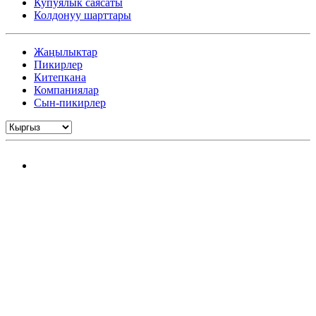
Купуялык саясаты
Колдонуу шарттары
Жаңылыктар
Пикирлер
Китепкана
Компаниялар
Сын-пикирлер