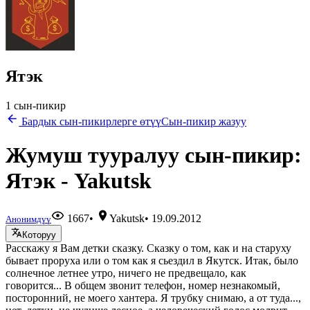
Ятэк
1 сын-пикир
Бардык сын-пикирлерге өтүү
Сын-пикир жазуу
Жумуш тууралуу сын-пикир:
Ятэк - Yakutsk
1667
•
Yakutsk
•
19.09.2012
Анонимдүү
Которуу
Расскажу я Вам детки сказку. Сказку о том, как и на старуху
бывает проруха или о том как я сьездил в Якутск. Итак, было
солнечное летнее утро, ничего не предвещало, как
говорится... В общем звонит телефон, номер незнакомый,
посторонний, не моего хантера. Я трубку снимаю, а от туда...,