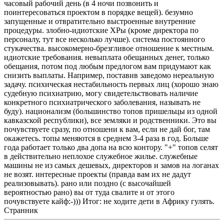
часовый рабочий день (в 4 ночи позвонить и
поинтересоваться проектом в порядке вещей). безумно
запущенные и отвратительно выстроенные внутренние
процедуры. злобно-идиотские ХРы (кроме директора по
персоналу, тут все несколько лучше). система постоянного
стукачества. высокомерно-брезгливое отношение к местным.
идиотские требования. невыплата обещанных денег, только
обещания, потом под любым предлогом вам придумают как
снизить выплаты. Например, поставив заведомо нереальную
задачу. психическая нестабильность первых лиц (хорошо знаю
судебную психиатрию, могу свидетельствовать наличие
конкретного психиатрического заболевания, называть не
буду). национализм (большинство топов пришельцы из одной
кавказской республики), все земляки и родственники. Это вы
почувствуете сразу, по отношени к вам, если не дай бог, там
окажетесь. топы меняются в среднем 3-4 раза в год. Больше
года работает только два допа на всю контору. "+" топов селят
в действительно неплохое служебное жилье. служебные
машины не из самых дешевых, директоров и замов на логанах
не возят. интересные проекты (правда вам их не дадут
реализовывать). рано или поздно (с высочайшей
вероятностью рано) вы от туда свалите и от этого
почувствуете кайф:-))) Итог: не ходите дети в Африку гулять.
Странник