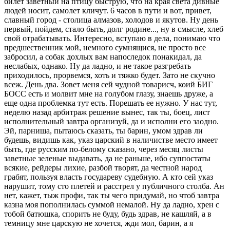
билет заветный на птицу быструю, что на края света дивные
людей носит, самолет кличут. 6 часов в пути и вот, привет,
славный город - столица алмазов, холодов и якутов. Ну день
первый, пойдем, стало быть, долг родине..., ну в смысле, хлеб
свой отрабатывать. Интересно, вступаю в дела, понимаю что
предшественник мой, немного сумнящися, не просто все
забросил, а собак дохлых вам напоследок понакидал, да
неслабых, однако. Ну да ладно, и не такое разгребать
приходилось, прорвемся, хоть и тяжко будет. Зато не скучно
всеж. День два. Зовет меня сей чудной товарисч, коий БИГ
БОСС есть и молвит мне на голубом глазу, знаешь друже, а
еще одна проблемка тут есть. Порешать ее нужно. У нас тут,
неделю назад арбитраж решение вынес, так ты, боец, лист
исполнительный завтра организуй, да и исполни его заодно.
Эй, парниша, пытаюсь сказать, ты барин, умом здрав ли
будешь, видишь как, указ царский в наличистве место имеет
быть, где русским по-белому сказано, через месяц листы
заветные зеленые выдавать, да не раньше, ибо суппостаты
всякие, рейдеры лихие, разбой творят, да честной народ
грабят, пользуя власть государеву судебную. А кто сей указ
нарушит, тому сто плетей и расстрел у публичного столба. Ан
нет, кажет, тыж профи, так ты чего придумай, но чтоб завтра
казна моя пополнилась суммой немалой. Ну да ладно, хрен с
тобой батюшка, спорить не буду, будь здрав, не кашляй, а в
темницу мне царскую не хочется, жди мол, барин, а я