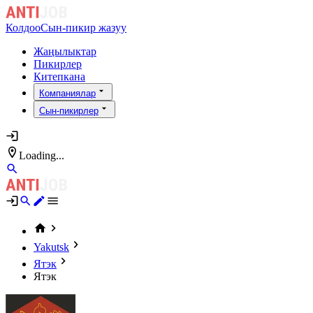
Колдоо
Сын-пикир жазуу
Жаңылыктар
Пикирлер
Китепкана
Компаниялар
Сын-пикирлер
Loading...
Yakutsk
Ятэк
Ятэк