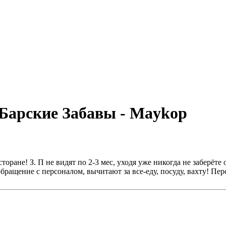
Барские Забавы - Maykop
сторане! З. П не видят по 2-3 мес, уходя уже никогда не заберёте
обращение с персоналом, вычитают за все-еду, посуду, вахту! Пе