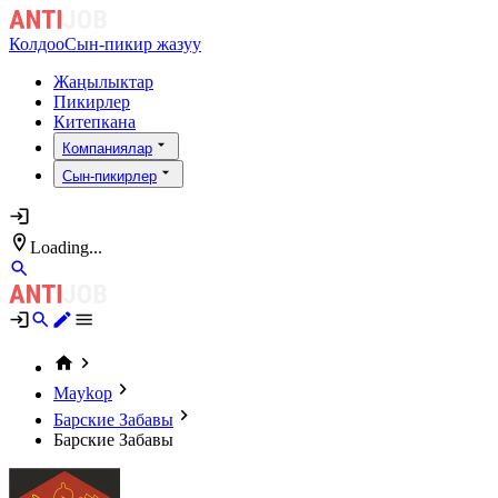
Колдоо
Сын-пикир жазуу
Жаңылыктар
Пикирлер
Китепкана
Компаниялар
Сын-пикирлер
Loading...
Maykop
Барские Забавы
Барские Забавы