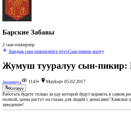
Барские Забавы
2 сын-пикирлер
Бардык сын-пикирлерге өтүү
Сын-пикир жазуу
Жумуш тууралуу сын-пикир: 
1143
•
Maykop
•
05.02.2017
Анонимдүү
Которуу
Работать будете только за еду которой будут кормить в самом ре
полной, цены растут на глазах для людей с деньгами! Хамское 
заведение!