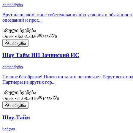
ანონიმური
Врут на первом этапе собеседования про условия и обязанности
опозданий и прог...
სრული ჩვენება
Omsk
06.02.2026
•
363
•
0
თარგმნა
Шоу Тайм ИП Зачинский ИС
ანონიმური
Полное безобразие! Никто ни за что не отвечает. Берут всех по
Партнеры из других гор...
სრული ჩვენება
Omsk
21.08.2016
•
1055
•
0
თარგმნა
Шоу-Тайм
სანდო