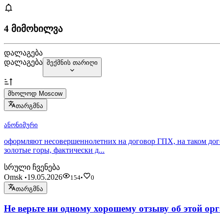
4 მიმოხილვა
დალაგება
დალაგება
შექმნის თარიღი
მხოლოდ Moscow
თარგმნა
ანონიმური
оформляют несовершеннолетних на договор ГПХ, на таком догов
золотые горы, фактически д...
სრული ჩვენება
Omsk
19.05.2026
•
154
•
0
თარგმნა
Не верьте ни одному хорошему отзыву об этой ор