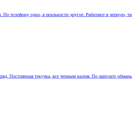
. По телефону одно, в реальности другое. Работают в черную, тв
дряд. Постоянная текучка, все черным налом. По зарплате обманы