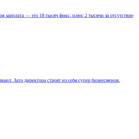
оя зарплата — это 18 тысяч фикс, плюс 2 тысячи за отсутствие
вают. Зато директора строят из себя супер бизнесменов.