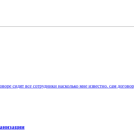
оре сидят все сотрудники насколько мне известно. сам договор
ганизации