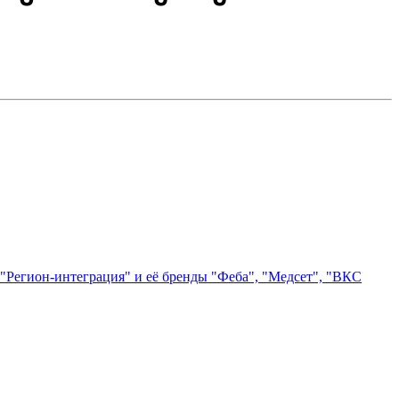
"Регион-интеграция" и её бренды "Феба", "Медсет", "ВКС