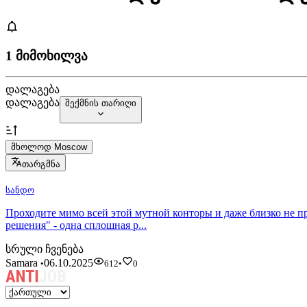
1 მიმოხილვა
დალაგება
დალაგება
შექმნის თარიღი
მხოლოდ Moscow
თარგმნა
სანდო
Проходите мимо всей этой мутной конторы и даже близко не п
решения" - одна сплошная р...
სრული ჩვენება
Samara
06.10.2025
•
612
•
0