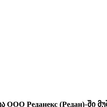
ООО Реданекс (Редан)-ში მუ