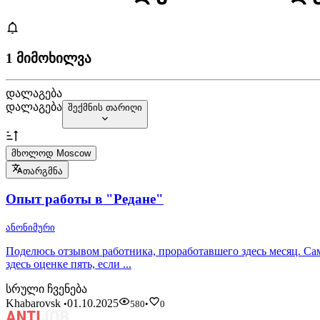
1 მიმოხილვა
დალაგება
დალაგება
შექმნის თარიღი
მხოლოდ Moscow
თარგმნა
Опыт работы в "Редане"
ანონიმური
Поделюсь отзывом работника, проработавшего здесь месяц. Сам
здесь оценке пять, если ...
სრული ჩვენება
Khabarovsk
01.10.2025
•
580
•
0