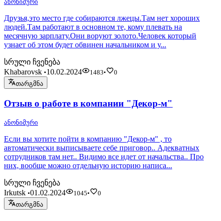
ანონიმური
Друзья,это место где собираются лжецы.Там нет хороших
людей.Там работают в основном те, кому плевать на
месячную зарплату.Они воруют золото.Человек который
узнает об этом будет обвинен начальником и у...
სრული ჩვენება
Khabarovsk
10.02.2024
•
1483
•
0
თარგმნა
Отзыв о работе в компании "Декор-м"
ანონიმური
Если вы хотите пойти в компанию "Декор-м" , то
автоматически выписываете себе приговор.. Адекватных
сотрудников там нет.. Видимо все идет от начальства.. Про
них, вообще можно отдельную историю написа...
სრული ჩვენება
Irkutsk
01.02.2024
•
1045
•
0
თარგმნა