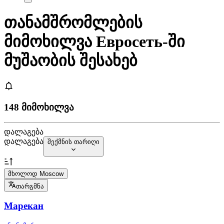
თანამშრომლების
მიმოხილვა Евросеть-ში
მუშაობის შესახებ
148 მიმოხილვა
დალაგება
დალაგება
შექმნის თარიღი
მხოლოდ Moscow
თარგმნა
Марекан