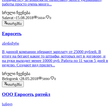
работы просто очень много...
სრული ჩვენება
Salavat
15.08.2018
•
5604
•
0
თარგმნა
Евросеть
ანონიმური
В данной компании обещают зарплату от 25000 рублей. В
итоге на бегают какие то штрафы, которых нет в договоре, и
на руки выходит менее 10000 руб. Работа по 11 часов 5 дней в
неделю. Создают вид прилич...
სრული ჩვენება
Belogorsk
28.05.2018
•
5896
•
0
თარგმნა
ООО Евросеть ритейл
სანდო