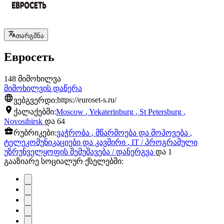
თარგმნა
Евросеть
148 მიმოხილვა
მიმოხილვის დაწერა
ვებგვერდი:
https://euroset-s.ru/
ქალაქებში:
Moscow
,
Yekaterinburg
,
St Petersburg
,
Novosibirsk
და 64
რუბრიკები:
ვაჭრობა
,
მწარმოება და მოპოვება
,
ტელეკომუნიკაციები და კავშირი
,
IT / პროგრამული
უზრუნველყოფის შემუშავება / დანერგვა
და 1
გააზიარე სოციალურ ქსელებში: