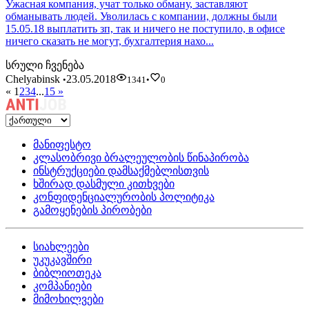
Ужасная компания, учат только обману, заставляют
обманывать людей. Уволилась с компании, должны были
15.05.18 выплатить зп, так и ничего не поступило, в офисе
ничего сказать не могут, бухгалтерия нахо...
სრული ჩვენება
Chelyabinsk
23.05.2018
•
1341
•
0
«
1
2
3
4
...
15
»
მანიფესტო
კლასობრივი ბრალეულობის წინაპირობა
ინსტრუქციები დამსაქმებლისთვის
ხშირად დასმული კითხვები
კონფიდენციალურობის პოლიტიკა
გამოყენების პირობები
სიახლეები
უკუკავშირი
ბიბლიოთეკა
კომპანიები
მიმოხილვები