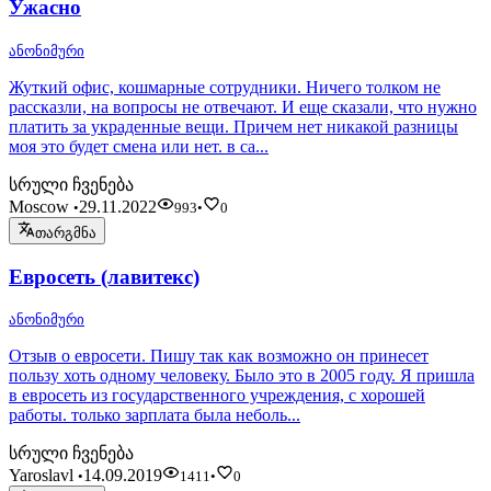
Ужасно
ანონიმური
Жуткий офис, кошмарные сотрудники. Ничего толком не
рассказли, на вопросы не отвечают. И еще сказали, что нужно
платить за украденные вещи. Причем нет никакой разницы
моя это будет смена или нет. в са...
სრული ჩვენება
Moscow
29.11.2022
•
993
•
0
თარგმნა
Евросеть (лавитекс)
ანონიმური
Отзыв о евросети. Пишу так как возможно он принесет
пользу хоть одному человеку. Было это в 2005 году. Я пришла
в евросеть из государственного учреждения, с хорошей
работы. только зарплата была неболь...
სრული ჩვენება
Yaroslavl
14.09.2019
•
1411
•
0