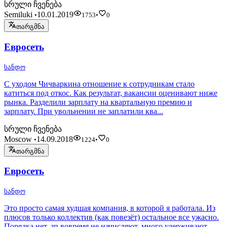
სრული ჩვენება
Semiluki
10.01.2019
•
1753
•
0
თარგმნა
Евросеть
სანდო
С уходом Чичваркина отношение к сотрудникам стало
катиться под откос. Как результат, вакансии оценивают ниже
рынка. Разделили зарплату на квартальную премию и
зарплату. При увольнении не заплатили ква...
სრული ჩვენება
Moscow
14.09.2018
•
1224
•
0
თარგმნა
Евросеть
სანდო
Это просто самая худшая компания, в которой я работала. Из
плюсов только коллектив (как повезёт) остальное все ужасно.
Порядка нет, зп вовремя не начисляют, много удерживают,