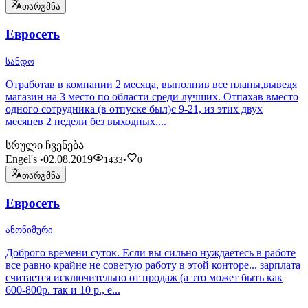
თარგმნა
Евросеть
სანდო
Отработав в компании 2 месяца, выполнив все планы,выведя
магазин на 3 место по области среди лучших. Отпахав вместо
одного сотрудника (в отпуске был)с 9-21, из этих двух
месяцев 2 недели без выходных....
სრული ჩვენება
Engel's
02.08.2019
•
1433
•
0
თარგმნა
Евросеть
ანონიმური
Доброго времени суток. Если вы сильно нуждаетесь в работе
все равно крайне не советую работу в этой конторе... зарплата
считается исключительно от продаж (а это может быть как
600-800р. так и 10 р., е...