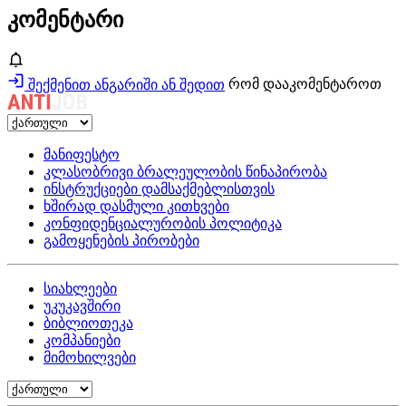
კომენტარი
შექმენით ანგარიში ან შედით
რომ დააკომენტაროთ
მანიფესტო
კლასობრივი ბრალეულობის წინაპირობა
ინსტრუქციები დამსაქმებლისთვის
ხშირად დასმული კითხვები
კონფიდენციალურობის პოლიტიკა
გამოყენების პირობები
სიახლეები
უკუკავშირი
ბიბლიოთეკა
კომპანიები
მიმოხილვები