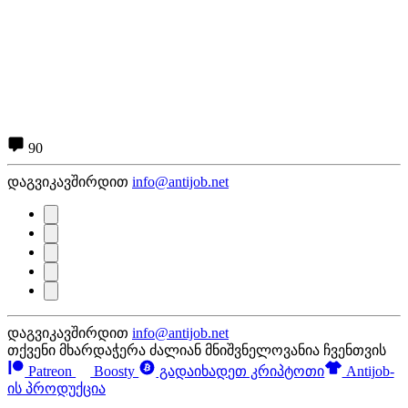
90
დაგვიკავშირდით
info@antijob.net
დაგვიკავშირდით
info@antijob.net
თქვენი მხარდაჭერა ძალიან მნიშვნელოვანია ჩვენთვის
Patreon
Boosty
გადაიხადეთ კრიპტოთი
Antijob-
ის პროდუქცია