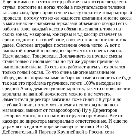
Еще помимо того что кассир работает на кассе(не везде есть
стулья, постоите на ногах чтобы в покупательские тележки
заглядывали, будет провоз через кассу оплатите товар который
провезли, потому что из -за жадности компании многие кассы
в магазинах не снабжены зеркалами объемного обзора) есть
работа в зале, каждый кассир обязан выставлять товар на
своих зонах, макароны, консервы и т.д кассир отвечает за
сроки годности на своей зоне, соответствие ценников и так
далее. Система штрафов поставлена очень четко. А вот с
выплатой премий в последнее время что-то очень неясно.
Идем дальше. Товароведы. Доплачивать за ночные смены
стали только с июля месяца но тут же убрали премию за
выполнение плана. То есть кто работает днем у тех остался
только голый оклад. То что очень многие магазины не
оборудованы нормальными дебаркадерами я говорить не буду
так как это проблема грузчиков, почти 100% выходцы из
средней Азии, демпенгующие зарплату, так что о повышении
зарплаты на данной должности можно и не мечтать.
Заместители директора магазина тоже сидят с 8 утра и до
глубокой ночи, но там хоть премия неплохая,(не во всех
магазинах, зависит от товарооборота) Ну у Директоров
геморроя много, но это компенсируется премиями. Все от
кассира до директора материально ответственные. И еще по
утрам все в едином порыве наизусть читают Это Я,
Действительный Партнер Крупнейшей в России сети