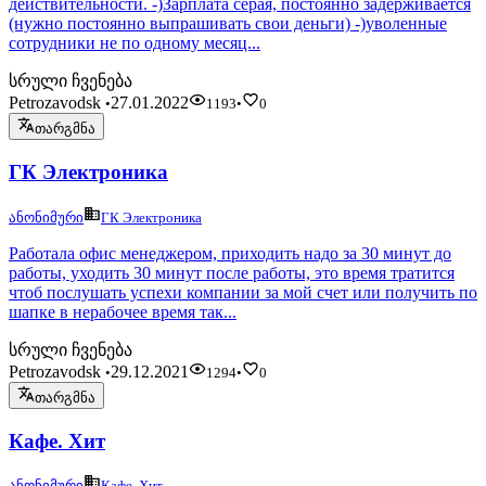
действительности. -)Зарплата серая, постоянно задерживается
(нужно постоянно выпрашивать свои деньги) -)уволенные
сотрудники не по одному месяц...
სრული ჩვენება
Petrozavodsk
27.01.2022
•
1193
•
0
თარგმნა
ГК Электроника
ანონიმური
ГК Электроника
Работала офис менеджером, приходить надо за 30 минут до
работы, уходить 30 минут после работы, это время тратится
чтоб послушать успехи компании за мой счет или получить по
шапке в нерабочее время так...
სრული ჩვენება
Petrozavodsk
29.12.2021
•
1294
•
0
თარგმნა
Кафе. Хит
ანონიმური
Кафе. Хит