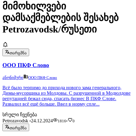
მიმოხილვები
დამსაქმებლების შესახებ
Petrozavodsk/რუსეთი
თარგმნა
ООО ПКФ Слово
ანონიმური
ООО ПКФ Слово
Всё было терпимо до прихода нового зама генерального,
Димы-мусорщика из Молдовы. С разрушенной в Модюлдове
репутацией бежал сюда, спасать бизнес В ПКФ Слове.
Развалил всё ещё больше. Ввел в норму спле...
სრული ჩვენება
Petrozavodsk
24.12.2024
•
1816
•
0
თარგმნა