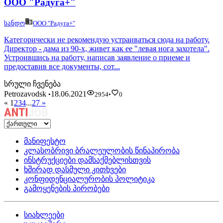
ООО "Радуга+"
სანდო
ООО "Радуга+"
Категорически не рекомендую устраиваться сюда на работу.
Директор - дама из 90-х, живет как ее "левая нога захотела".
Устроившись на работу, написав заявление о приеме и
предоставив все документы, сот...
სრული ჩვენება
Petrozavodsk
18.06.2021
•
2954
•
0
«
1
2
3
4
...
27
»
მანიფესტო
კლასობრივი ბრალეულობის წინაპირობა
ინსტრუქციები დამსაქმებლისთვის
ხშირად დასმული კითხვები
კონფიდენციალურობის პოლიტიკა
გამოყენების პირობები
სიახლეები