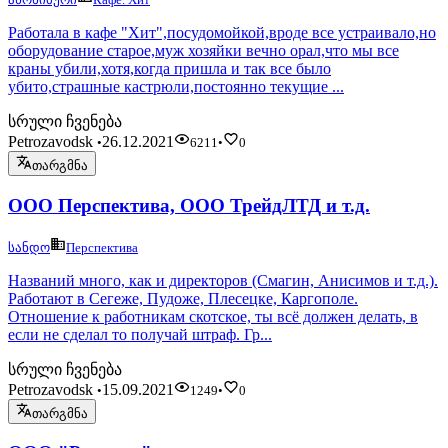
Работала в кафе "Хит",посудомойкой,вроде все устраивало,но
оборудование старое,муж хозяйки вечно орал,что мы все
краны убили,хотя,когда пришла и так все было
убито,страшные кастрюли,постоянно текущие ...
სრული ჩვენება
Petrozavodsk
26.12.2021
•
6211
•
0
თარგმნა
ООО Перспектива, ООО ТрейдЛТД и т.д.
სანდო
Перспектива
Названий много, как и директоров (Смагин, Анисимов и т.д.).
Работают в Сегеже, Пудоже, Плесецке, Каргополе.
Отношение к работникам скотское, ты всё должен делать, в
если не сделал то получай штраф. Гр...
სრული ჩვენება
Petrozavodsk
15.09.2021
•
1249
•
0
თარგმნა