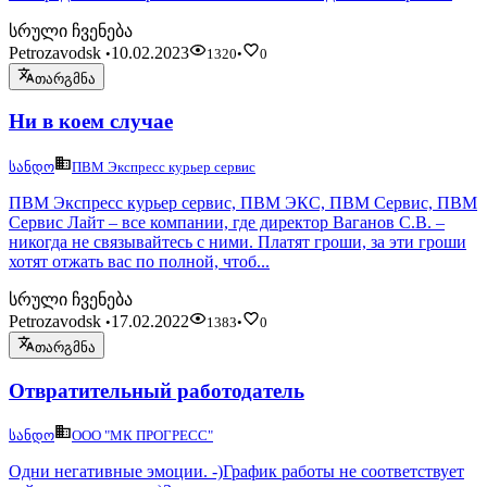
სრული ჩვენება
Petrozavodsk
10.02.2023
•
1320
•
0
თარგმნა
Ни в коем случае
სანდო
ПВМ Экспресс курьер сервис
ПВМ Экспресс курьер сервис, ПВМ ЭКС, ПВМ Сервис, ПВМ
Сервис Лайт – все компании, где директор Ваганов С.В. –
никогда не связывайтесь с ними. Платят гроши, за эти гроши
хотят отжать вас по полной, чтоб...
სრული ჩვენება
Petrozavodsk
17.02.2022
•
1383
•
0
თარგმნა
Отвратительный работодатель
სანდო
ООО "МК ПРОГРЕСС"
Одни негативные эмоции. -)График работы не соответствует