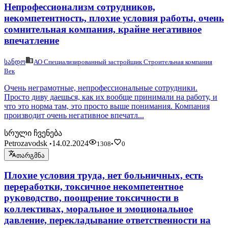
Непрофессионализм сотрудников,
некомпетентность, плохие условия работы, очень
сомнительная компания, крайне негативное
впечатление
სანდო
АО Специализированный застройщик Строительная компания
Век
Очень неграмотные, непрофессиональные сотрудники.
Просто диву даешься, как их вообще принимали на работу, и
что это норма там, это просто выше понимания. Компания
производит очень негативное впечатл...
სრული ჩვენება
Petrozavodsk
14.02.2024
•
1308
•
0
თარგმნა
Плохие условия труда, нет больничных, есть
переработки, токсичное некомпетентное
руководство, поощрение токсичности в
коллективах, моральное и эмоциональное
давление, перекладывание ответственности на