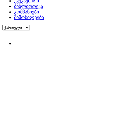
უკუკავშირი
ბიბლიოთეკა
კომპანიები
მიმოხილვები