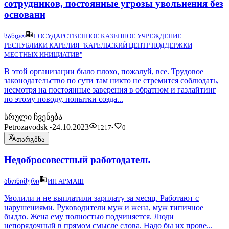
сотрудников, постоянные угрозы увольнения без
основани
სანდო
ГОСУДАРСТВЕННОЕ КАЗЕННОЕ УЧРЕЖДЕНИЕ
РЕСПУБЛИКИ КАРЕЛИЯ "КАРЕЛЬСКИЙ ЦЕНТР ПОДДЕРЖКИ
МЕСТНЫХ ИНИЦИАТИВ"
В этой организации было плохо, пожалуй, все. Трудовое
законодательство по сути там никто не стремится соблюдать,
несмотря на постоянные заверения в обратном и газлайтинг
по этому поводу, попытки созда...
სრული ჩვენება
Petrozavodsk
24.10.2023
•
1217
•
0
თარგმნა
Недобросовестный работодатель
ანონიმური
ИП АРМАШ
Уволили и не выплатили зарплату за месяц. Работают с
нарушениями. Руководители муж и жена, муж типичное
быдло. Жена ему полностью подчиняется. Люди
непорядочный в прямом смысле слова. Надо бы их прове...