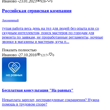
Иваново
23.01.2023
•
928
•
0
Российская сервисная компания
Анонимный
тупая работа весь день на тел для людей без опыта или со
скудным интеллектом, поиск мастеров по городам для
ремонта по заявкам, не проработанные регламенты, ночные
звонки в магазины и мастерам, куча п...
Показать полностью
Иваново
27.10.2016
•
1217
•
0
Бесплатная консультация "На равных"
Невыплата зарплат, несправедливые сокращения? Нужна
помощь в трудовом споре?