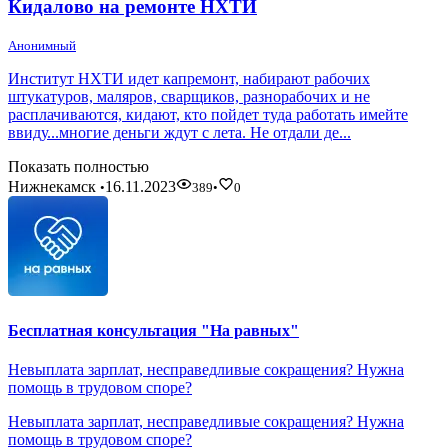
Кидалово на ремонте НХТИ
Анонимный
Институт НХТИ идет капремонт, набирают рабочих
штукатуров, маляров, сварщиков, разнорабочих и не
расплачиваются, кидают, кто пойдет туда работать имейте
ввиду...многие деньги ждут с лета. Не отдали де...
Показать полностью
Нижнекамск
16.11.2023
•
389
•
0
Бесплатная консультация "На равных"
Невыплата зарплат, несправедливые сокращения? Нужна
помощь в трудовом споре?
Невыплата зарплат, несправедливые сокращения? Нужна
помощь в трудовом споре?