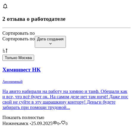
2 отзыва о работодателе
Сортировать по
Сортировать по
Дата создания
Только Москва
Химинвест НК
Анонимный
На авито набирали на работу на химию и таиф. Обещали как
и все, что всё будет ок. На самом деле нет там ничё! Даже нос
свой не суйте в эту шарашкину контору! Деньги будете
забирать при помощи трудовой...
Показать полностью
Нижнекамск
25.09.2025
•
0
•
0