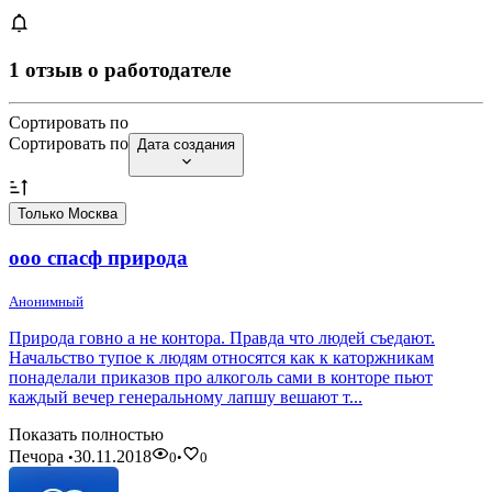
1 отзыв о работодателе
Сортировать по
Сортировать по
Дата создания
Только Москва
ооо спасф природа
Анонимный
Природа говно а не контора. Правда что людей съедают.
Начальство тупое к людям относятся как к каторжникам
понаделали приказов про алкоголь сами в конторе пьют
каждый вечер генеральному лапшу вешают т...
Показать полностью
Печора
30.11.2018
•
0
•
0