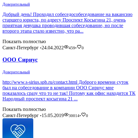
Доверительный
Добрый день! Проходил собеседособеседование на вакансию
старшего юриста, по адресу Проспект Косыгина 21, очень
приятная девушка проводившая собеседование, но после
второго этапа стало известно, что ра...
Показать полностью
Санкт-Петербург
24.04.2022
•
459
•
0
OOO Сириус
Доверительный
http://www.s-sirius.spb.ru/contact.html Доброго времени суток
был на собеседование в компании ООО Сириус мне
показалось сразу что то не так! Потому как офис находится ТК
Народный проспект косыгина 21 ...
Показать полностью
Санкт-Петербург
15.05.2019
•
30014
•
0