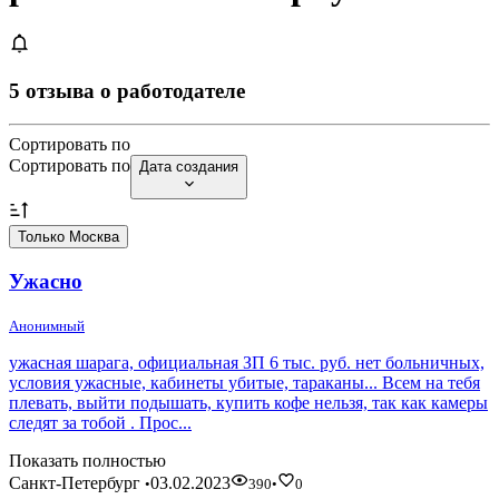
5 отзыва о работодателе
Сортировать по
Сортировать по
Дата создания
Только Москва
Ужасно
Анонимный
ужасная шарага, официальная ЗП 6 тыс. руб. нет больничных,
условия ужасные, кабинеты убитые, тараканы... Всем на тебя
плевать, выйти подышать, купить кофе нельзя, так как камеры
следят за тобой . Прос...
Показать полностью
Санкт-Петербург
03.02.2023
•
390
•
0