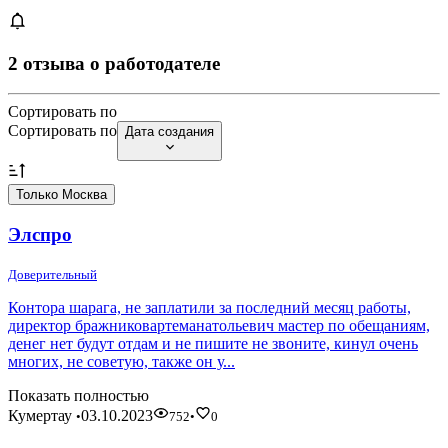
2 отзыва о работодателе
Сортировать по
Сортировать по
Дата создания
Только Москва
Элспро
Доверительный
Контора шарага, не заплатили за последний месяц работы,
директор бражниковартеманатольевич мастер по обещаниям,
денег нет будут отдам и не пишите не звоните, кинул очень
многих, не советую, также он у...
Показать полностью
Кумертау
03.10.2023
•
752
•
0