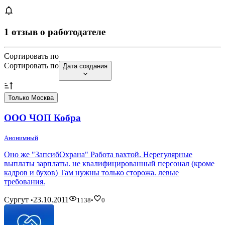
1 отзыв о работодателе
Сортировать по
Сортировать по
Дата создания
Только Москва
ООО ЧОП Кобра
Анонимный
Оно же "ЗапсибОхрана" Работа вахтой. Нерегулярные
выплаты зарплаты. не квалифицированный персонал (кроме
кадров и бухов) Там нужны только сторожа. левые
требования.
Сургут
23.10.2011
•
1138
•
0