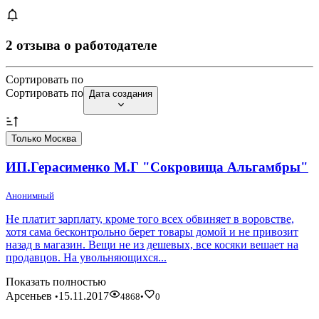
2 отзыва о работодателе
Сортировать по
Сортировать по
Дата создания
Только Москва
ИП.Герасименко М.Г "Сокровища Альгамбры"
Анонимный
Не платит зарплату, кроме того всех обвиняет в воровстве,
хотя сама бесконтрольно берет товары домой и не привозит
назад в магазин. Вещи не из дешевых, все косяки вешает на
продавцов. На увольняющихся...
Показать полностью
Арсеньев
15.11.2017
•
4868
•
0