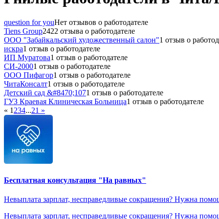
question for you
Нет отзывов о работодателе
Tiens Group
2422 отзыва о работодателе
ООО "Забайкальский художественный салон"
1 отзыв о работо
искра
1 отзыв о работодателе
ИП Муратова
1 отзыв о работодателе
СИ-2000
1 отзыв о работодателе
ООО Пифагор
1 отзыв о работодателе
ЧитаКонсалт
1 отзыв о работодателе
Детский сад &#8470;107
1 отзыв о работодателе
ГУЗ Краевая Клиническая Больница
1 отзыв о работодателе
«
1
2
3
4
...
21
»
Бесплатная консультация "На равных"
Невыплата зарплат, несправедливые сокращения? Нужна помощ
Невыплата зарплат, несправедливые сокращения? Нужна помощ