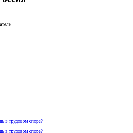
дателе
ь в трудовом споре?
ь в трудовом споре?