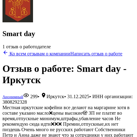
Smart day
1 отзыв о работодателе
Ко всем отзывам о компании
Написать отзыв о работе
Отзыв о работе: Smart day -
Иркутск
299
•
Иркутск
•
31.12.2025
• ИНН организации:
Анонимный
3808292328
Местная иркутские кофейни все делают на маргарине хотя в
составе указано масло❌цены высокие🫣 ЗП не платят во
время,отпускные минимум,штрафы,убавление часов Не
рекомендую сюда идти❌❌❌ Премии,отпускные,их нет
пиздешь Очень много не русских работают Собственники
Петр и Анна даже не знают что за сотрудники у них работают