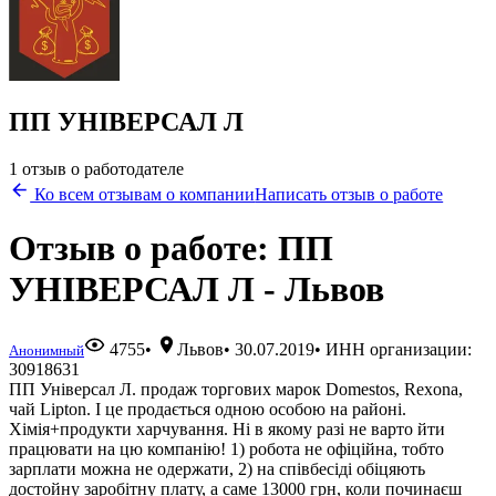
ПП УНІВЕРСАЛ Л
1 отзыв о работодателе
Ко всем отзывам о компании
Написать отзыв о работе
Отзыв о работе: ПП
УНІВЕРСАЛ Л - Львов
4755
•
Львов
•
30.07.2019
• ИНН организации:
Анонимный
30918631
ПП Універсал Л. продаж торгових марок Domestos, Rexona,
чай Lipton. І це продається одною особою на районі.
Хімія+продукти харчування. Ні в якому разі не варто йти
працювати на цю компанію! 1) робота не офіційна, тобто
зарплати можна не одержати, 2) на співбесіді обіцяють
достойну заробітну плату, а саме 13000 грн, коли починаєш