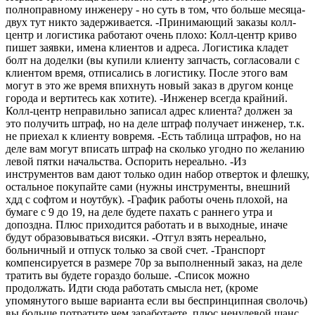
полноправному инженеру - но суть в том, что больше месяца-
двух тут никто задерживается. -Принимающий заказы колл-
центр и логистика работают очень плохо: Колл-центр криво
пишет заявки, имена клиентов и адреса. Логистика кладет
болт на доделки (вы купили клиенту запчасть, согласовали с
клиентом время, отписались в логистику. После этого вам
могут в это же время впихнуть новый заказ в другом конце
города и вертитесь как хотите). -Инженер всегда крайний.
Колл-центр неправильно записал адрес клиента? должен за
это получить штраф, но на деле штраф получает инженер, т.к.
не приехал к клиенту вовремя. -Есть таблица штрафов, но на
деле вам могут вписать штраф на сколько угодно по желанию
левой пятки начальства. Оспорить нереально. -Из
инструментов вам дают только один набор отверток и флешку,
остальное покупайте сами (нужны инструменты, внешний
хдд с софтом и ноутбук). -График работы очень плохой, на
бумаге с 9 до 19, на деле будете пахать с раннего утра и
допоздна. Плюс приходится работать и в выходные, иначе
будут образовываться висяки. -Отгул взять нереально,
больничный и отпуск только за свой счет. -Транспорт
компенсируется в размере 70р за выполненный заказ, на деле
тратить вы будете гораздо больше. -Список можно
продолжать. Идти сюда работать смысла нет, (кроме
упомянутого выше варианта если вы беспринципная сволочь)
вы больше потратите чем заработаете, плюс ненулевой шанс