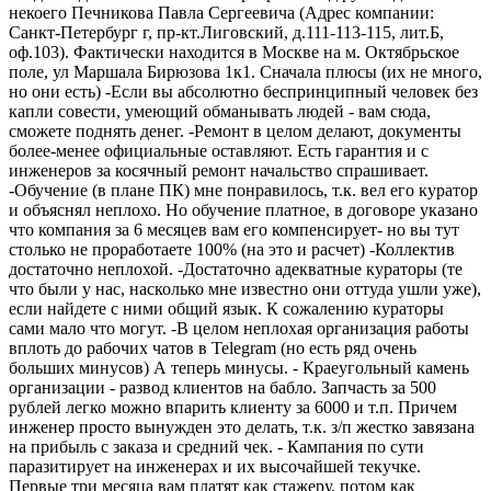
некоего Печникова Павла Сергеевича (Адрес компании:
Санкт-Петербург г, пр-кт.Лиговский, д.111-113-115, лит.Б,
оф.103). Фактически находится в Москве на м. Октябрьское
поле, ул Маршала Бирюзова 1к1. Сначала плюсы (их не много,
но они есть) -Если вы абсолютно беспринципный человек без
капли совести, умеющий обманывать людей - вам сюда,
сможете поднять денег. -Ремонт в целом делают, документы
более-менее официальные оставляют. Есть гарантия и с
инженеров за косячный ремонт начальство спрашивает.
-Обучение (в плане ПК) мне понравилось, т.к. вел его куратор
и объяснял неплохо. Но обучение платное, в договоре указано
что компания за 6 месяцев вам его компенсирует- но вы тут
столько не проработаете 100% (на это и расчет) -Коллектив
достаточно неплохой. -Достаточно адекватные кураторы (те
что были у нас, насколько мне известно они оттуда ушли уже),
если найдете с ними общий язык. К сожалению кураторы
сами мало что могут. -В целом неплохая организация работы
вплоть до рабочих чатов в Telegram (но есть ряд очень
больших минусов) А теперь минусы. - Краеугольный камень
организации - развод клиентов на бабло. Запчасть за 500
рублей легко можно впарить клиенту за 6000 и т.п. Причем
инженер просто вынужден это делать, т.к. з/п жестко завязана
на прибыль с заказа и средний чек. - Кампания по сути
паразитирует на инженерах и их высочайшей текучке.
Первые три месяца вам платят как стажеру, потом как