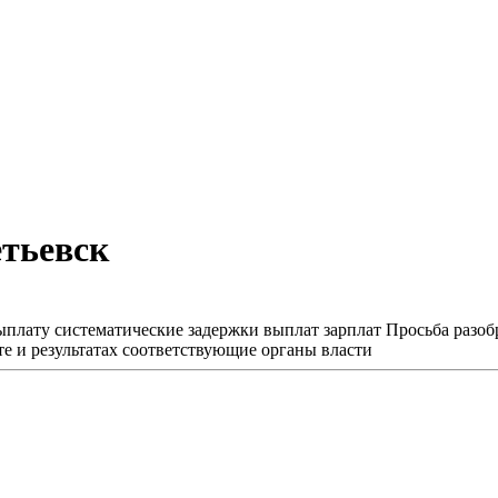
етьевск
ату систематические задержки выплат зарплат Просьба разобра
те и результатах соответствующие органы власти