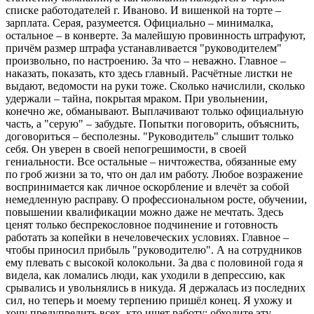
списке работодателей г. Иваново. И вишенкой на торте –
зарплата. Серая, разумеется. Официально – минималка,
остальное – в конверте. За малейшую провинность штрафуют,
причём размер штрафа устанавливается "руководителем"
произвольно, по настроению. За что – неважно. Главное –
наказать, показать, кто здесь главный. Расчётные листки не
выдают, ведомости на руки тоже. Сколько начислили, сколько
удержали – тайна, покрытая мраком. При увольнении,
конечно же, обманывают. Выплачивают только официальную
часть, а "серую" – забудьте. Попытки поговорить, объяснить,
договориться – бесполезны. "Руководитель" слышит только
себя. Он уверен в своей непогрешимости, в своей
гениальности. Все остальные – ничтожества, обязанные ему
по гроб жизни за то, что он дал им работу. Любое возражение
воспринимается как личное оскорбление и влечёт за собой
немедленную расправу. О профессиональном росте, обучении,
повышении квалификации можно даже не мечтать. Здесь
ценят только беспрекословное подчинение и готовность
работать за копейки в нечеловеческих условиях. Главное –
чтобы приносил прибыль "руководителю". А на сотрудников
ему плевать с высокой колокольни. За два с половиной года я
видела, как ломались люди, как уходили в депрессию, как
срывались и увольнялись в никуда. Я держалась из последних
сил, но теперь и моему терпению пришёл конец. Я ухожу и
хочу предупредить всех, кто ищет работу: обходите эту