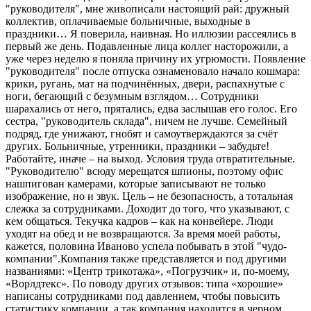
"руководителя", мне живописали настоящий рай: дружный
коллектив, оплачиваемые больничные, выходные в
праздники… Я поверила, наивная. Но иллюзии рассеялись в
первый же день. Подавленные лица коллег насторожили, а
уже через неделю я поняла причину их угрюмости. Появление
"руководителя" после отпуска ознаменовало начало кошмара:
крики, ругань, мат на подчинённых, двери, распахнутые с
ноги, бегающий с безумным взглядом… Сотрудники
шарахались от него, прятались, едва заслышав его голос. Его
сестра, "руководитель склада", ничем не лучше. Семейный
подряд, где унижают, гнобят и самоутверждаются за счёт
других. Больничные, утренники, праздники – забудьте!
Работайте, иначе – на выход. Условия труда отвратительные.
"Руководителю" всюду мерещатся шпионы, поэтому офис
нашпигован камерами, которые записывают не только
изображение, но и звук. Цель – не безопасность, а тотальная
слежка за сотрудниками. Доходит до того, что указывают, с
кем общаться. Текучка кадров – как на конвейере. Люди
уходят на обед и не возвращаются. За время моей работы,
кажется, половина Иваново успела побывать в этой "чудо-
компании".Компания также представляется и под другими
названиями: «Центр трикотажа», «Погрузчик» и, по-моему,
«Ворлдтекс». По поводу других отзывов: типа «хорошие»
написаны сотрудниками под давлением, чтобы повысить
статистику компании, а так компания находится в черном