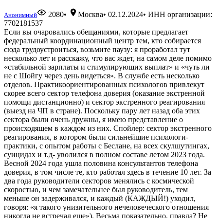
2080
•
Москва
•
02.12.2024
• ИНН организации:
Анонимный
7702181537
Если вы очаровались обещаниями, которые предлагает
федеральный координационный центр тем, кто собирается
сюда трудоустроиться, возьмите паузу: я проработал тут
несколько лет и расскажу, что вас ждет, на самом деле помимо
«стабильной зарплаты и стимулирующих выплат» и «чуть ли
не с Шойгу через день видеться». В службе есть несколько
отделов. Практикоориентированных психологов привлекут
скорее всего сектор телефона доверия (оказание экстренной
помощи дистанционно) и сектор экстренного реагирования
(выезд на ЧП в стране). Поскольку пару лет назад оба этих
сектора были очень дружны, я имею представление о
происходящем в каждом из них. Спойлер: сектор экстренного
реагирования, в котором были сильнейшие психологи-
практики, с опытом работы с Беслане, на всех скулшутингах,
суицидах и т.д- уволился в полном составе летом 2023 года.
Весной 2024 года ушла половина консультантов телефона
доверия, в том числе те, кто работал здесь в течение 10 лет. За
два года руководители секторов менялись с космической
скоростью, и чем замечательнее был руководитель, тем
меньше он задерживался, и каждый (КАЖДЫЙ!) уходил,
говоря: «я такого унизительного нечеловеческого отношения
никогда не встречал еще»). Весьма показательно, правда? Не