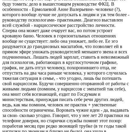
буду томить: дело в вышестоящем руководстве ФКЦ. В
особенности - Ермолаевой Анне Валерьевне- человеке (?),
которого вообще лучше не допускать к людям и уж тем более -
руководству психологами- практиками. Диагноз выставлен
всей службой - нарциссическое расстройство личности.
Сперва она может даже очарует вас, но потом устроит
кровавую баню. Человек в горизонтальных отношениях
вообще не существует: либо она унижает, либо ее. Ее эго
раздувается до грандиозных масштабов, что позволяет ей в
прямом эфире унижать руководителей меньшего звена и всех
подчиненных. Лишать людей зарплат, ставить в невозможный
для психологов, работающих в круглосуточном графике,
график, не дать отгул человеку, похоронившего отца, не
отпустить на два часа раньше человека, у которого случилась
тяжелая ситуация в семье, - что угодно, лишь бы потешить
свой нарциссизм. Будучи совершенно оторванной от работы с
живыми людьми (помним, у нарциссов с эмпатией так себе),
она мнит себя всезнающей, ездит по Госдумам и
министерствам, принуждая писать себе речи других людей,
ведь, как мы помним, человек не практик + умственные
способности ограничены. Воровать чужие идеи - да, выдавать
за свои- сколько угодно. Говорит, что у нее лет 20 практики на
телефоне доверия, но старички службы помнят этот позор:
поработав месяц при редко звонящей трубке (в те годы такой
нагрузки по звонкам и близко не было), она ушла в