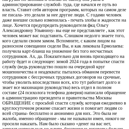
администрирование службой- туда, где начался ее путь во
власть. Ставит себя автором программ, которых на самом деле
не писала- это делали за нее другие люди. С годами человек
даже внешне сильно изменилась - печать злобы и жадности на
лице. Хочется предупредить руководителя фкц Ольгу
Александровну Ульянину- вы еще не представляете , как этот
человек может вас подставить. Слишком недолго знаете того,
кого сделали своим замом. Вспомните, с каким лицом на
разносном совещании сидели Вы, и как ликовала Ермолаева:
получила карт-бланш на унижение без того несчастных
сотрудников. Ах, да. Показательно для вновь приходящего на
работу будет и следующее: зимой 2024 года в попытке спасти
службу (ведь руководство пошло на очередной круг
мошенничества и неадеквата: пыталось обманом перевести
сотрудников с бессрочных трудовых договоров на срочные,
чтобы уволить впоследствии всех, кто тут работает долго и
знает все махинации руководства) весь отдел в полном
составе (24 психолога телефона доверия) написали обращение
в администрацию президента и правительства Москвы
ОБРАЩЕНИЕ с просьбой спасти службу, которая ежедневно в
круглосуточном режиме спасает жизни и помогает людям со
всей страны- бесплатно и анонимно для них. Это была не
жалоба, именно обращение - мы не называли имен, никого не
просили наказать. Нам было сказано «денег на вас нет,
зарплат нормальных не ждите, бессрочные договоры больше