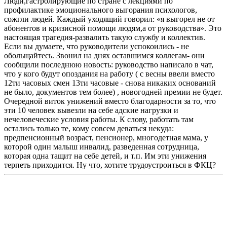
Люди,гастролирующие по стране с лекциями по
профилактике эмоционального выгорания психологов,
сожгли людей. Каждый уходящий говорил: «я выгорел не от
абонентов и кризисной помощи людям,а от руководства». Это
настоящая трагедия-развалить такую службу и коллектив.
Если вы думаете, что руководители успокоились - не
обольщайтесь. Звонил на днях оставшимся коллегам- они
сообщили последнюю новость: руководство написало в чат,
что у кого будут опоздания на работу ( с весны ввели вместо
12ти часовых смен 13ти часовые - снова никаких оснований
не было, документов тем более) , новогодней премии не будет.
Очередной виток унижений вместо благодарности за то, что
эти 10 человек вывезли на себе адские нагрузки и
нечеловеческие условия работы. К слову, работать там
остались только те, кому совсем деваться некуда:
предпенсионный возраст, пенсионер, многодетная мама, у
которой один малыш инвалид, разведенная сотрудница,
которая одна тащит на себе детей, и т.п. Им эти унижения
терпеть приходится. Ну что, хотите трудоустроиться в ФКЦ?