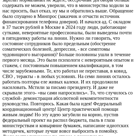
содержать не можем, уверили, что в министерства ходили за
нас просить, был отказ, ну мы и обратились выше. Обращение
было спущено в Минпрос (заказчик и отчасти источник
финансирования телефона доверия). И начался ад. С окладом
в 37 тысяч рублей в Москве в 2024 году люди, работающие
сутками, невероятные профессионалы, были выведены почти
в пятидневку работы на линии. Нужно ли говорить, что
состояние сотрудников было предельным (обострение
соматических болезней, депрессии, - все симптомы
чудовищного выгорания)? Больше половины ушли в течение
первого месяца. Это были психологи с невероятным опытом и
стажем, с постоянным повышением квалификации, в том
числе зарубежными. Те, кто работал не переставая, в ковид,
СВО , теракты - в любых условиях. На семи линиях осталось
работать полторы еле живых калеки. И их продолжили
насиловать. Мстили за письмо президенту. И даже не
скрывали этого- «вы сами напросились». То, что случилось со
службой- демонстрация абсолютной некомпетентности
руководства. Повторюсь. Какая была идея! Федеральный
координационный центр! Центр практической помощи
живым людям! Но эту идею загубили на корню, пустив
федеральный проект на распил бюджета, пыль в глаза
министерствам и ковыряние бумажек, написание идиотских
методичек, которые лучше вовсе выбросить в помойку.