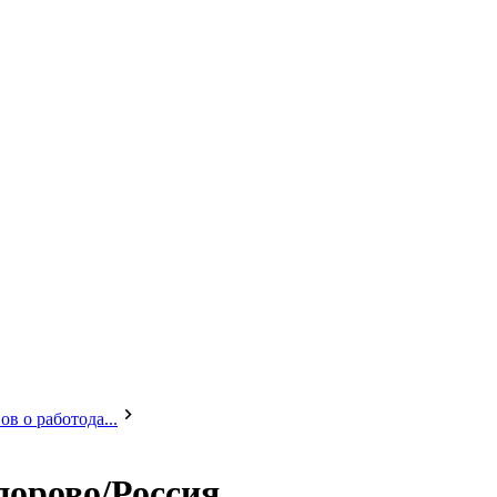
в о работода...
порово/Россия