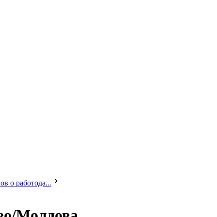
в о работода...
зо/Молдова