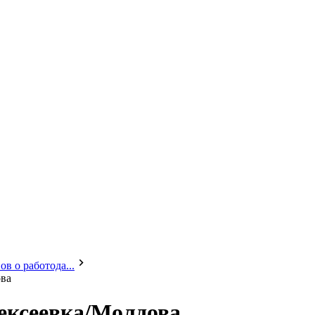
в о работода...
ова
ексеевка/Молдова