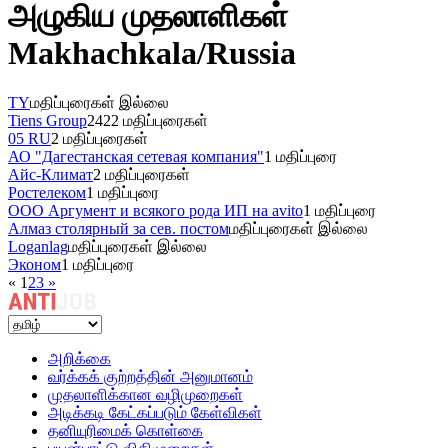
அழுகிய முதலாளிகள்
Makhachkala/Russia
TY
மதிப்புரைகள் இல்லை
Tiens Group
2422 மதிப்புரைகள்
05 RU
2 மதிப்புரைகள்
АО "Дагестанская сетевая компания"
1 மதிப்புரை
Айс-Климат
2 மதிப்புரைகள்
Ростелеком
1 மதிப்புரை
ООО Аргумент и всякого рода ИП на avito
1 மதிப்புரை
Алмаз столярный за сев. постом
மதிப்புரைகள் இல்லை
Loganlag
மதிப்புரைகள் இல்லை
Эконом
1 மதிப்புரை
«
1
2
3
»
அறிக்கை
வர்க்கக் குற்றத்தின் அனுமானம்
முதலாளிக்கான வழிமுறைகள்
அடிக்கடி கேட்கப்படும் கேள்விகள்
தனியுரிமைக் கொள்கை