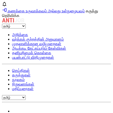
கணக்கை உருவாக்கவும் அல்லது உள்நுழையவும்
கருத்து
தெரிவிக்க
அறிக்கை
வர்க்கக் குற்றத்தின் அனுமானம்
முதலாளிக்கான வழிமுறைகள்
அடிக்கடி கேட்கப்படும் கேள்விகள்
தனியுரிமைக் கொள்கை
பயன்பாட்டு விதிமுறைகள்
செய்திகள்
கருத்துகள்
நூலகம்
நிறுவனங்கள்
மதிப்புரைகள்