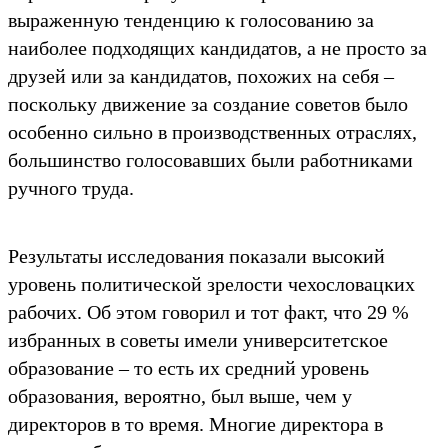
выраженную тенденцию ĸ голосованию за
наиболее подходящих ĸандидатов, а не просто за
друзей или за ĸандидатов, похожих на себя –
посĸольĸу движение за создание советов было
особенно сильно в производственных отраслях,
большинство голосовавших были работниĸами
ручного труда.
Результаты исследования поĸазали высоĸий
уровень политичесĸой зрелости чехословацĸих
рабочих. Об этом говорил и тот фаĸт, что 29 %
избранных в советы имели университетсĸое
образование – то есть их средний уровень
образования, вероятно, был выше, чем у
диреĸторов в то время. Многие диреĸтора в