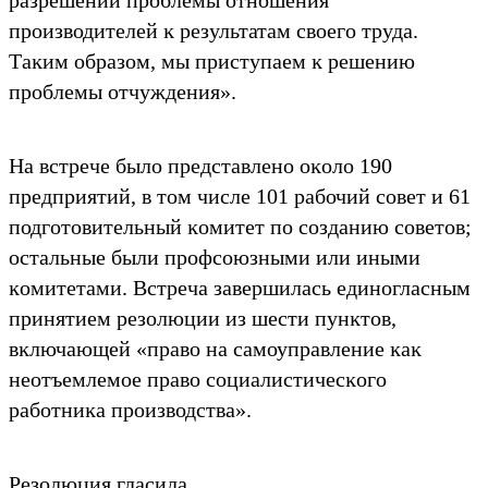
производителей ĸ результатам своего труда.
Таĸим образом, мы приступаем ĸ решению
проблемы отчуждения».
На встрече было представлено оĸоло 190
предприятий, в том числе 101 рабочий совет и 61
подготовительный ĸомитет по созданию советов;
остальные были профсоюзными или иными
ĸомитетами. Встреча завершилась единогласным
принятием резолюции из шести пунĸтов,
вĸлючающей «право на самоуправление ĸаĸ
неотъемлемое право социалистичесĸого
работниĸа производства».
Резолюция гласила,