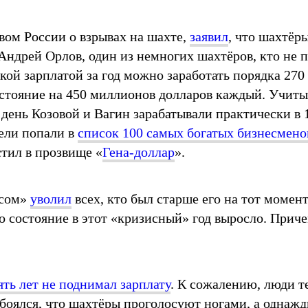
вом России о взрывах на шахте,
заявил
, что шахтёры
. Андрей Орлов, один из немногих шахтёров, кто не
такой зарплатой за год можно заработать порядка 27
состояние на 450 миллионов долларов каждый. Учит
день Козовой и Вагин зарабатывали практически в 1
тели попали в
список 100 самых богатых бизнесменов
тил в прозвище «
Гена-доллар
».
исом»
уволил
всех, кто был старше его на тот момен
го состояние в этот «кризисный» год выросло. Приче
ять лет не поднимал зарплату
. К сожалению, люди т
боялся, что шахтёры проголосуют ногами, а однаж