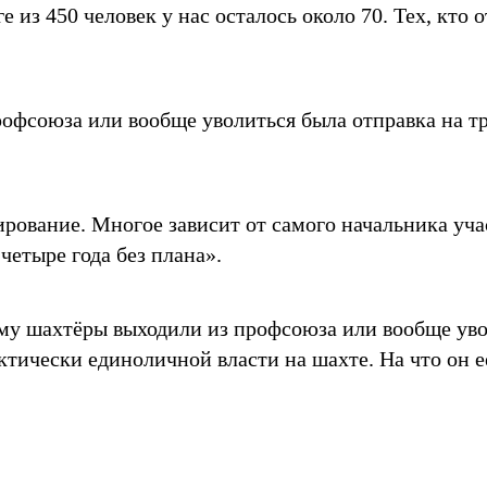
ге из 450 человек у нас осталось около 70. Тех, кт
рофсоюза или вообще уволиться была отправка на т
рование. Многое зависит от самого начальника учас
 четыре года без плана».
у шахтёры выходили из профсоюза или вообще увол
ктически единоличной власти на шахте. На что он е