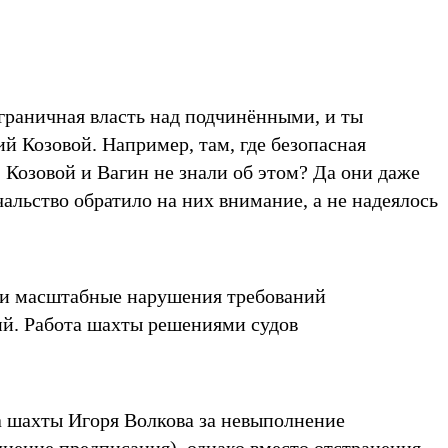
зграничная власть над подчинёнными, и ты
ий Козовой. Например, там, где безопасная
, Козовой и Вагин не знали об этом? Да они даже
альство обратило на них внимание, а не надеялось
али масштабные нарушения требований
й. Работа шахты решениями судов
 шахты Игоря Волкова за невыполнение
нение предписания), однако вместо отстранения