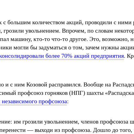
х с большим количеством акций, проводили с ними 
я, грозили увольнением. Впрочем, по словам некот
пал машину, кто-то что-то другое. Это, возможно, н
ики могли бы задуматься о том, зачем нужны акции,
консолидировали более 70% акций предприятия
. К
о и с ним Козовой расправился. Вообще на Распад
симый профсоюз горняков (НПГ) шахты «Распадская
я независимого профсоюза
:
ление: им грозили увольнением, членов профсоюза 
перенести — выходи из профсоюза. Дошло до того,