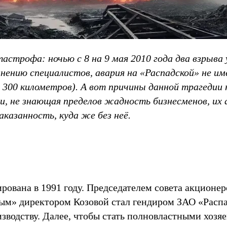
тастрофа: ночью с 8 на 9 мая 2010 года два взрыва
мнению специалистов, авария на «Распадской» не 
300 километров). А вот причины данной трагедии 
и, не знающая пределов жадность бизнесменов, их
аказанность, куда же без неё.
рована в 1991 году. Председателем совета акционе
ным» директором Козовой стал гендиром ЗАО «Распа
зводству. Далее, чтобы стать полновластными хозя