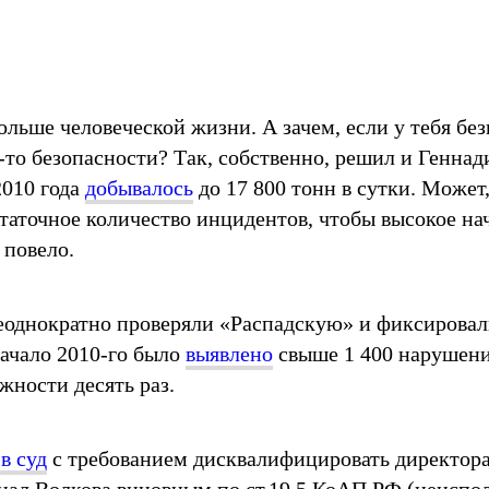
ольше человеческой жизни. А зачем, если у тебя бе
й-то безопасности? Так, собственно, решил и Геннад
2010 года
добывалось
до 17 800 тонн в сутки. Может
таточное количество инцидентов, чтобы высокое нач
 повело.
неоднократно проверяли «Распадскую» и фиксиров
начало 2010-го было
выявлено
свыше 1 400 нарушени
жности десять раз.
в суд
с требованием дисквалифицировать директора
ал Волкова виновным по ст.19.5 КоАП РФ (неиспол