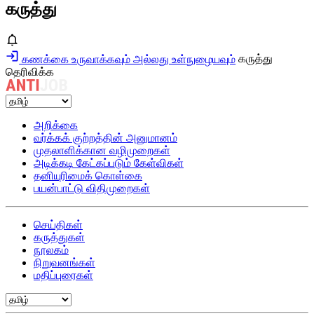
கருத்து
கணக்கை உருவாக்கவும் அல்லது உள்நுழையவும்
கருத்து
தெரிவிக்க
அறிக்கை
வர்க்கக் குற்றத்தின் அனுமானம்
முதலாளிக்கான வழிமுறைகள்
அடிக்கடி கேட்கப்படும் கேள்விகள்
தனியுரிமைக் கொள்கை
பயன்பாட்டு விதிமுறைகள்
செய்திகள்
கருத்துகள்
நூலகம்
நிறுவனங்கள்
மதிப்புரைகள்