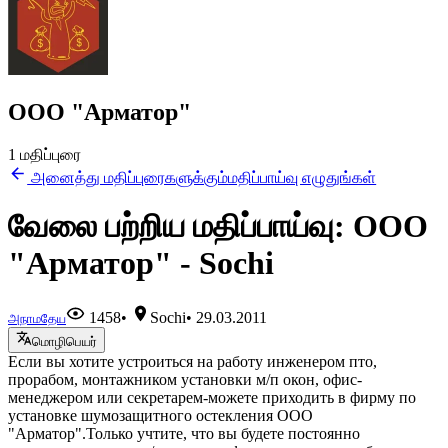
ООО "Арматор"
1 மதிப்புரை
அனைத்து மதிப்புரைகளுக்கும்
மதிப்பாய்வு எழுதுங்கள்
வேலை பற்றிய மதிப்பாய்வு: ООО
"Арматор" - Sochi
1458
•
Sochi
•
29.03.2011
அநாமதேய
மொழிபெயர்
Если вы хотите устроиться на работу инженером пто,
прорабом, монтажником установки м/п окон, офис-
менеджером или секретарем-можете приходить в фирму по
установке шумозащитного остекления ООО
"Арматор".Только учтите, что вы будете постоянно