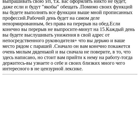
выпрашивать свою з/п, т.к. вас оформлять никто не будет,
даже если и будут "якобы" обещать .Помимо своих функций
вы будете выполнять все функции выше мной прописанных
профессий.Рабочий день будет на самом деле
ненормированным, без права на перерыв на обед.Если
конечно вы перерыв не выпросите-минут на 15.Каждый день
вы будете выслушивать унижения в свой адрес от
непосредственного руководителя+ что вы дерьмо и ваше
место рядом с парашей .Сначало он вам конечно покажется
очень милым дяденькой и вы сначала не поверите, в то, что
здесь написано, но стоит вам прийти к нему на работу-тогда
держитесь-вы узнаете о себе и своих близких много чего
интересного в не цензурной лексике.