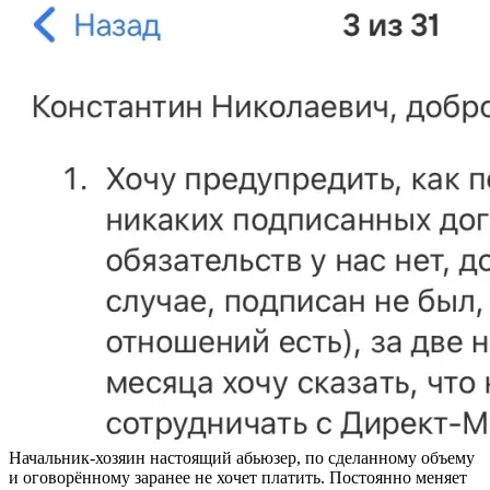
Начальник-хозяин настоящий абьюзер, по сделанному объему
и оговорённому заранее не хочет платить. Постоянно меняет