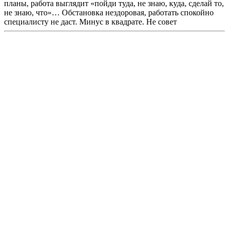
планы, работа выглядит «пойди туда, не знаю, куда, сделай то,
не знаю, что»… Обстановка нездоровая, работать спокойно
специалисту не даст. Минус в квадрате. Не совет