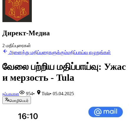
Директ-Медиа
2 மதிப்புரைகள்
அனைத்து மதிப்புரைகளுக்கும்
மதிப்பாய்வு எழுதுங்கள்
வேலை பற்றிய மதிப்பாய்வு: Ужас
и мерзость - Tula
954
•
Tula
•
05.04.2025
நம்பகமான
மொழிபெயர்