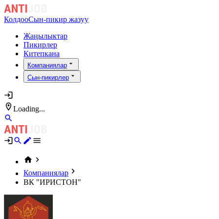
Колдоо
Сын-пикир жазуу
Жаңылыктар
Пикирлер
Китепкана
Компаниялар
Сын-пикирлер
Loading...
Компаниялар
ВК "ИРИСТОН"