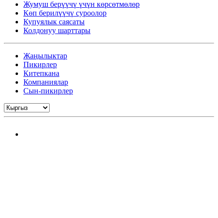
Жумуш берүүчү үчүн көрсөтмөлөр
Көп берилүүчү суроолор
Купуялык саясаты
Колдонуу шарттары
Жаңылыктар
Пикирлер
Китепкана
Компаниялар
Сын-пикирлер