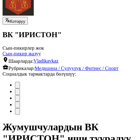
Которуу
ВК "ИРИСТОН"
Сын-пикирлер жок
Сын-пикир жазуу
Шаарларда:
Vladikavkaz
Рубрикалар:
Медицина / Сулуулук / Фитнес / Спорт
Социалдык тармактарда бөлүшүү:
Жумушчулардын ВК
"ИРИСТОН" иши тууралуу