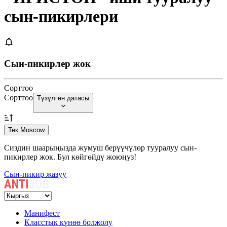
сын-пикирлери
Сын-пикирлер жок
Сорттоо
Сорттоо
Түзүлгөн датасы
Тек Moscow
Сиздин шаарыңызда жумуш берүүчүлөр тууралуу сын-
пикирлер жок. Бул көйгөйдү жоюңуз!
Сын-пикир жазуу
Манифест
Класстык күнөө болжолу