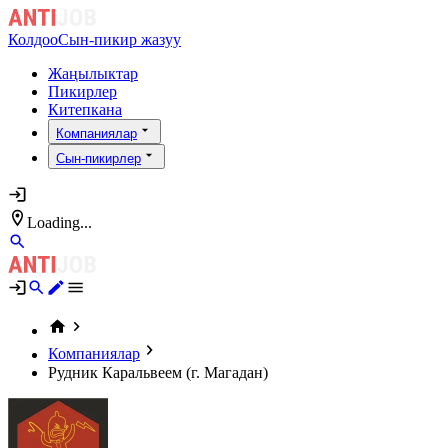
Колдоо
Сын-пикир жазуу
Жаңылыктар
Пикирлер
Китепкана
Компаниялар
Сын-пикирлер
Loading...
Компаниялар
Рудник Каральвеем (г. Магадан)