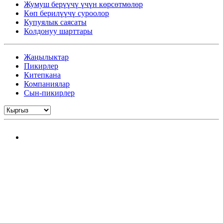
Жумуш берүүчү үчүн көрсөтмөлөр
Көп берилүүчү суроолор
Купуялык саясаты
Колдонуу шарттары
Жаңылыктар
Пикирлер
Китепкана
Компаниялар
Сын-пикирлер