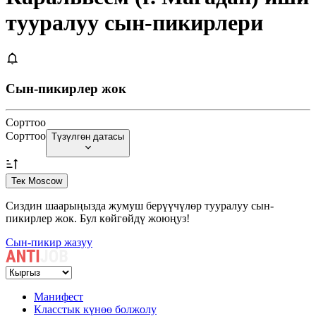
тууралуу сын-пикирлери
Сын-пикирлер жок
Сорттоо
Сорттоо
Түзүлгөн датасы
Тек Moscow
Сиздин шаарыңызда жумуш берүүчүлөр тууралуу сын-
пикирлер жок. Бул көйгөйдү жоюңуз!
Сын-пикир жазуу
Манифест
Класстык күнөө болжолу