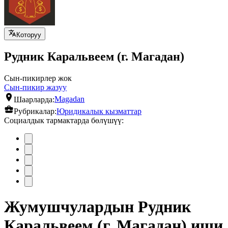
Которуу
Рудник Каральвеем (г. Магадан)
Сын-пикирлер жок
Сын-пикир жазуу
Шаарларда:
Magadan
Рубрикалар:
Юридикалык кызматтар
Социалдык тармактарда бөлүшүү:
Жумушчулардын Рудник
Каральвеем (г. Магадан) иши