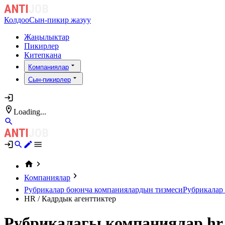
Колдоо
Сын-пикир жазуу
Жаңылыктар
Пикирлер
Китепкана
Компаниялар
Сын-пикирлер
Loading...
Компаниялар
Рубрикалар боюнча компаниялардын тизмеси
Рубрикалар 
HR / Кадрдык агенттиктер
Рубрикадагы компаниялар hr 