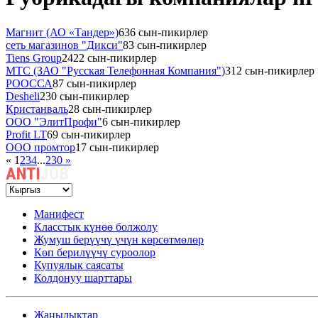
Магнит (АО «Тандер»)
636 сын-пикирлер
сеть магазинов "Дикси"
83 сын-пикирлер
Tiens Group
2422 сын-пикирлер
МТС (ЗАО "Русская Телефонная Компания")
312 сын-пикирлер
РООССА
87 сын-пикирлер
Desheli
230 сын-пикирлер
Кристанваль
28 сын-пикирлер
ООО "ЭлитПрофи"
6 сын-пикирлер
Profit LT
69 сын-пикирлер
ООО промтор
17 сын-пикирлер
«
1
2
3
4
...
230
»
Манифест
Класстык күнөө болжолу
Жумуш берүүчү үчүн көрсөтмөлөр
Көп берилүүчү суроолор
Купуялык саясаты
Колдонуу шарттары
Жаңылыктар