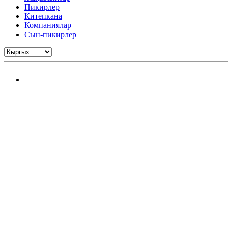
Пикирлер
Китепкана
Компаниялар
Сын-пикирлер