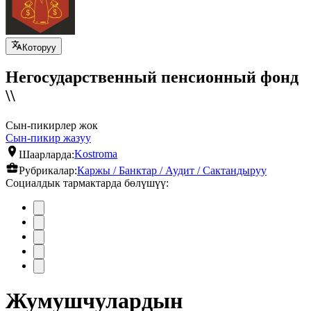
Которуу
Негосударственный пенсионный фонд
\\
Сын-пикирлер жок
Сын-пикир жазуу
Шаарларда:
Kostroma
Рубрикалар:
Каржы / Банктар / Аудит / Сактандыруу
Социалдык тармактарда бөлүшүү:
Жумушчулардын