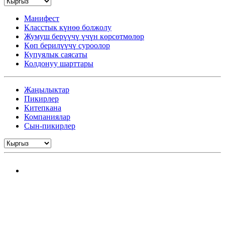
Манифест
Класстык күнөө болжолу
Жумуш берүүчү үчүн көрсөтмөлөр
Көп берилүүчү суроолор
Купуялык саясаты
Колдонуу шарттары
Жаңылыктар
Пикирлер
Китепкана
Компаниялар
Сын-пикирлер