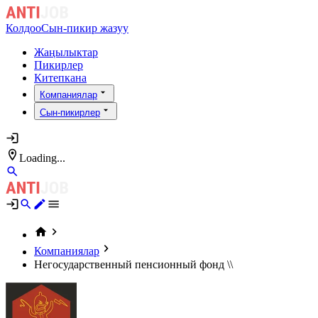
Колдоо
Сын-пикир жазуу
Жаңылыктар
Пикирлер
Китепкана
Компаниялар
Сын-пикирлер
Loading...
Компаниялар
Негосударственный пенсионный фонд \\