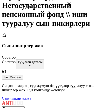
Негосударственный
пенсионный фонд \\ иши
тууралуу сын-пикирлери
Сын-пикирлер жок
Сорттоо
Сорттоо
Түзүлгөн датасы
Тек Moscow
Сиздин шаарыңызда жумуш берүүчүлөр тууралуу сын-
пикирлер жок. Бул көйгөйдү жоюңуз!
Сын-пикир жазуу