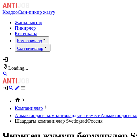
Колдоо
Сын-пикир жазуу
Жаңылыктар
Пикирлер
Китепкана
Компаниялар
Сын-пикирлер
Loading...
Компаниялар
Аймактардагы компаниялардын тизмеси
Аймактардагы ко
Шаардагы компаниялар Svetlograd/Россия
Чириген жумуш берүүчүлөр Sv