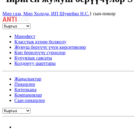
Мир газа, Мир Холода, ИП Шумейко Н.С.
1 сын-пикир
Манифест
Класстык күнөө болжолу
Жумуш берүүчү үчүн көрсөтмөлөр
Көп берилүүчү суроолор
Купуялык саясаты
Колдонуу шарттары
Жаңылыктар
Пикирлер
Китепкана
Компаниялар
Сын-пикирлер