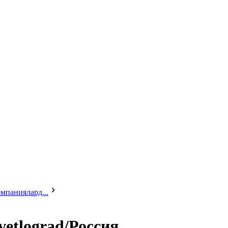
мпаниялард...
etlograd/Россия