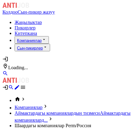
Колдоо
Сын-пикир жазуу
Жаңылыктар
Пикирлер
Китепкана
Компаниялар
Сын-пикирлер
Loading...
Компаниялар
Аймактардагы компаниялардын тизмеси
Аймактардагы
компаниялард...
Шаардагы компаниялар Perm/Россия