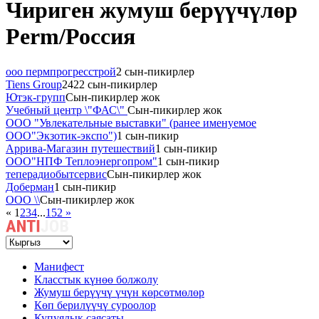
Чириген жумуш берүүчүлөр
Perm/Россия
ооо пермпрогресстрой
2 сын-пикирлер
Tiens Group
2422 сын-пикирлер
Ютэк-групп
Сын-пикирлер жок
Учебный центр \"ФАС\"
Сын-пикирлер жок
ООО "Увлекательные выставки" (ранее именуемое
ООО"Экзотик-экспо")
1 сын-пикир
Аррива-Магазин путешествий
1 сын-пикир
ООО"НПФ Теплоэнергопром"
1 сын-пикир
теперадиобытсервис
Сын-пикирлер жок
Доберман
1 сын-пикир
ООО \\
Сын-пикирлер жок
«
1
2
3
4
...
152
»
Манифест
Класстык күнөө болжолу
Жумуш берүүчү үчүн көрсөтмөлөр
Көп берилүүчү суроолор
Купуялык саясаты