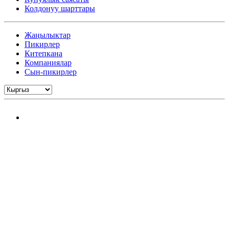
Колдонуу шарттары
Жаңылыктар
Пикирлер
Китепкана
Компаниялар
Сын-пикирлер