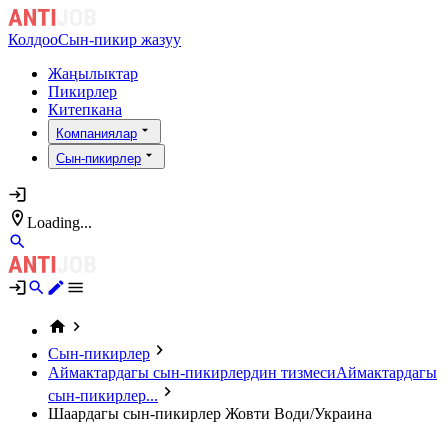
Колдоо
Сын-пикир жазуу
Жаңылыктар
Пикирлер
Китепкана
Компаниялар
Сын-пикирлер
Loading...
Сын-пикирлер
Аймактардагы сын-пикирлердин тизмеси
Аймактардагы
сын-пикирлер...
Шаардагы сын-пикирлер Жовти Води/Украина