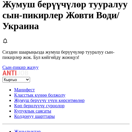
Жумуш берүүчүлөр тууралуу
сын-пикирлер Жовти Води/
Украина
Сиздин шаарыңызда жумуш берүүчүлөр тууралуу сын-
пикирлер жок. Бул көйгөйдү жоюңуз!
Сын-пикир жазуу
Манифест
Класстык күнөө болжолу
Жумуш берүүчү үчүн көрсөтмөлөр
Көп берилүүчү суроолор
Купуялык саясаты
Колдонуу шарттары
Жаңылыктар