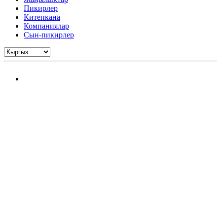
Пикирлер
Китепкана
Компаниялар
Сын-пикирлер