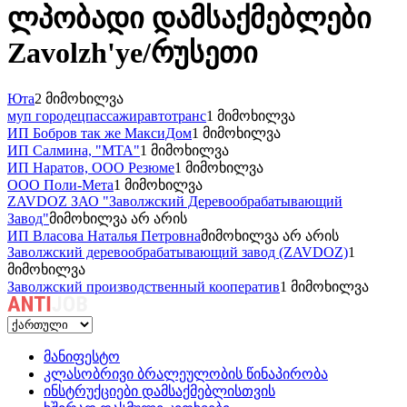
ლპობადი დამსაქმებლები
Zavolzh'ye/რუსეთი
Юта
2 მიმოხილვა
муп городецпассажиравтотранс
1 მიმოხილვა
ИП Бобров так же МаксиДом
1 მიმოხილვა
ИП Салмина, "МТА"
1 მიმოხილვა
ИП Наратов, ООО Резюме
1 მიმოხილვა
ООО Поли-Мета
1 მიმოხილვა
ZAVDOZ ЗАО "Заволжский Деревообрабатывающий
Завод"
მიმოხილვა არ არის
ИП Власова Наталья Петровна
მიმოხილვა არ არის
Заволжский деревообрабатывающий завод (ZAVDOZ)
1
მიმოხილვა
Заволжский производственный кооператив
1 მიმოხილვა
მანიფესტო
კლასობრივი ბრალეულობის წინაპირობა
ინსტრუქციები დამსაქმებლისთვის