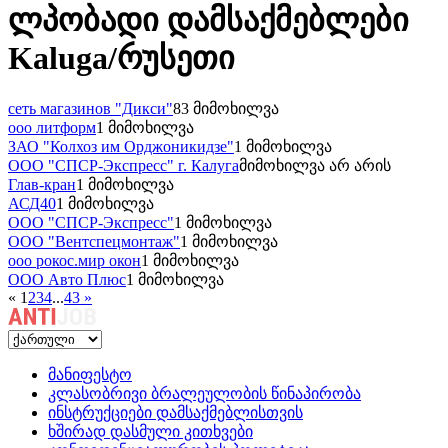
ლპობადი დამსაქმებლები
Kaluga/რუსეთი
сеть магазинов "Дикси"
83 მიმოხილვა
ооо литформ
1 მიმოხილვა
ЗАО "Колхоз им Орджоникидзе"
1 მიმოხილვა
ООО "СПСР-Экспресс" г. Калуга
მიმოხილვა არ არის
Глав-кран
1 მიმოხილვა
АСД40
1 მიმოხილვა
ООО "СПСР-Экспресс"
1 მიმოხილვა
ООО "Вентспецмонтаж"
1 მიმოხილვა
ооо рокос.мир окон
1 მიმოხილვა
ООО Авто Плюс
1 მიმოხილვა
«
1
2
3
4
...
43
»
მანიფესტო
კლასობრივი ბრალეულობის წინაპირობა
ინსტრუქციები დამსაქმებლისთვის
ხშირად დასმული კითხვები