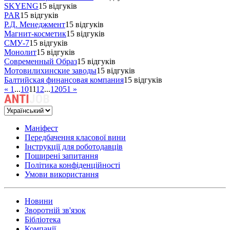
SKYENG
15 відгуків
PAR
15 відгуків
Р.Д. Менеджмент
15 відгуків
Магнит-косметик
15 відгуків
СМУ-7
15 відгуків
Монолит
15 відгуків
Современный Образ
15 відгуків
Мотовилихинские заводы
15 відгуків
Балтийская финансовая компания
15 відгуків
«
1
...
10
11
12
...
12051
»
Маніфест
Передбачення класової вини
Інструкції для роботодавців
Поширені запитання
Політика конфіденційності
Умови використання
Новини
Зворотній зв'язок
Бібліотека
Компанії