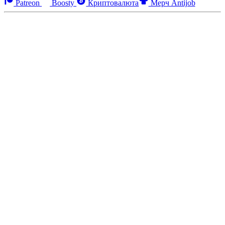
Patreon
Boosty
Криптовалюта
Мерч Antijob