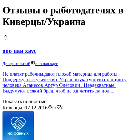
Отзывы о работодателях в
Киверцы/Украина
ооо пан хаус
Доверительный
ооо пан хаус
Не платят рабочим.дают плохой материал для работы.
Поддержуют стукачество. Украл штукатурную станцию у
человека Аганесов Артур Олегович . Неадекватные.
Выдумуют всякий бред, чтоб не заплатить .за пол ...
Показать полностью
Киверцы
17.12.2016
•
0
•
0