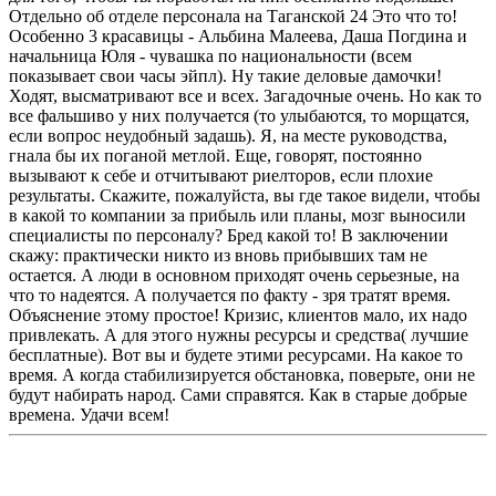
Отдельно об отделе персонала на Таганской 24 Это что то!
Особенно 3 красавицы - Альбина Малеева, Даша Погдина и
начальница Юля - чувашка по национальности (всем
показывает свои часы эйпл). Ну такие деловые дамочки!
Ходят, высматривают все и всех. Загадочные очень. Но как то
все фальшиво у них получается (то улыбаются, то морщатся,
если вопрос неудобный задашь). Я, на месте руководства,
гнала бы их поганой метлой. Еще, говорят, постоянно
вызывают к себе и отчитывают риелторов, если плохие
результаты. Скажите, пожалуйста, вы где такое видели, чтобы
в какой то компании за прибыль или планы, мозг выносили
специалисты по персоналу? Бред какой то! В заключении
скажу: практически никто из вновь прибывших там не
остается. А люди в основном приходят очень серьезные, на
что то надеятся. А получается по факту - зря тратят время.
Объяснение этому простое! Кризис, клиентов мало, их надо
привлекать. А для этого нужны ресурсы и средства( лучшие
бесплатные). Вот вы и будете этими ресурсами. На какое то
время. А когда стабилизируется обстановка, поверьте, они не
будут набирать народ. Сами справятся. Как в старые добрые
времена. Удачи всем!