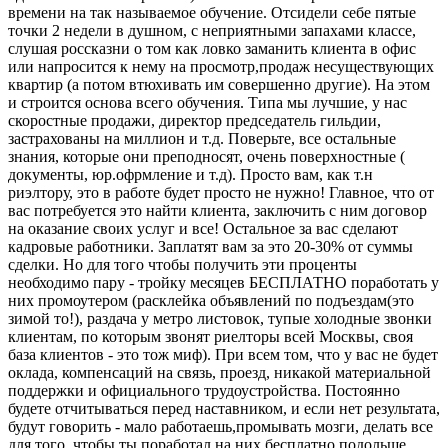
времени на так называемое обучение. Отсидели себе пятые
точки 2 недели в душном, с неприятными запахами классе,
слушая россказни о том как ловко заманить клиента в офис
или напросится к нему на просмотр,продаж несуществующих
квартир (а потом втюхивать им совершенно другие). На этом
и строится основа всего обучения. Типа мы лучшие, у нас
скоростные продажи, директор председатель гильдии,
застрахованы на миллион и т.д. Поверьте, все остальные
знания, которые они преподносят, очень поверхностные (
документы, юр.офрмление и т.д). Просто вам, как т.н
риэлтору, это в работе будет просто не нужно! Главное, что от
вас потребуется это найти клиента, заключить с ним договор
на оказание своих услуг и все! Остальное за вас сделают
кадровые работники. Заплатят вам за это 20-30% от суммы
сделки. Но для того чтобы получить эти проценты
необходимо пару - тройку месяцев БЕСПЛАТНО поработать у
них промоутером (расклейка объявлений по подъездам(это
зимой то!), раздача у метро листовок, тупые холодные звонки
клиентам, по которым звонят риелторы всей Москвы, своя
база клиентов - это тож миф). При всем том, что у вас не будет
оклада, компенсаций на связь, проезд, никакой материальной
поддержки и официального трудоустройства. Постоянно
будете отчитываться перед наставником, и если нет результата,
будут говорить - мало работаешь,промывать мозги, делать все
для того, чтобы ты поработал на них бесплатно подольше.